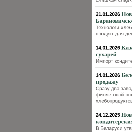
слишком сладк
Нов
21.01.2026
Барановичско
Технологи хлеб
продукт для де
Каз
14.01.2026
сухарей
Импорт кондите
Бел
14.01.2026
продажу
Сразу два заво
фиолетовой пш
хлебопродуктов
Нов
24.12.2025
кондитерских
В Беларуси ут