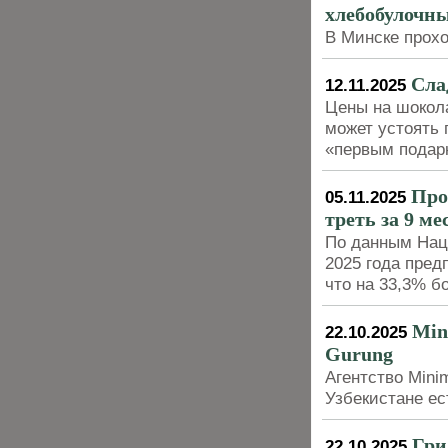
хлебобулочны
В Минске прох
Сла
12.11.2025
Цены на шокола
может устоять 
«первым подарк
Про
05.11.2025
треть за 9 ме
По данным Наци
2025 года пред
что на 33,3% б
Min
22.10.2025
Gurung
Агентство Mini
Узбекистане ес
Гри
22.10.2025