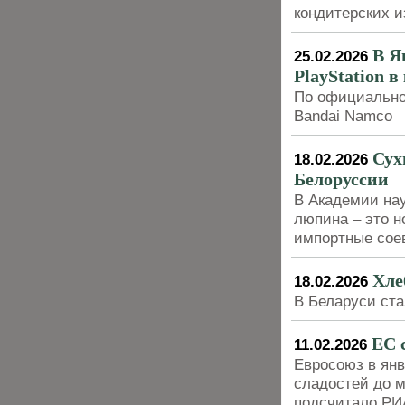
кондитерских 
В Я
25.02.2026
PlayStation 
По официально
Bandai Namco
Сух
18.02.2026
Белоруссии
В Академии нау
люпина – это н
импортные сое
Хле
18.02.2026
В Беларуси ста
ЕС 
11.02.2026
Евросоюз в янв
сладостей до м
подсчитало РИ