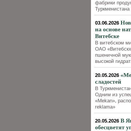
фабрики проду
Туркменистана
Нов
03.06.2026
на основе н
Витебске
В витебском м
ОАО «Витебскх
пшеничной мук
высокой гидра
«Me
20.05.2026
сладостей
В Туркменистан
Одним из успе
«Mekan», распо
reklama»
В Я
20.05.2026
обесцветят у