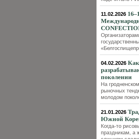
16–
11.02.2026
Международ
CONFECTION
Организаторам
государственн
«Белгоспищеп
Как
04.02.2026
разрабатываю
поколении
На гродненско
рыночных тенд
молодом покол
Тра
21.01.2026
Южной Коре
Когда-то рисов
праздникам, а 