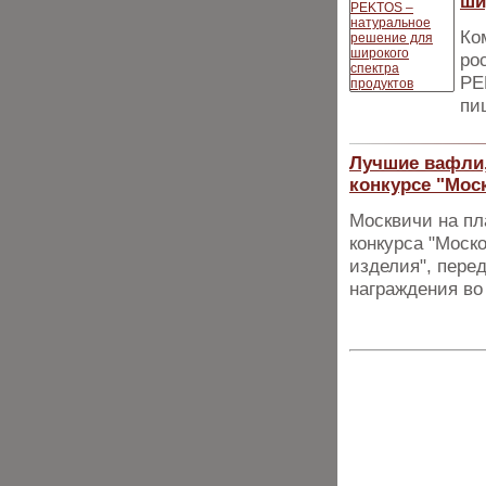
ши
Ко
ро
PE
пи
Лучшие вафли,
конкурсе "Мос
Москвичи на пл
конкурса "Моск
изделия", пере
награждения во