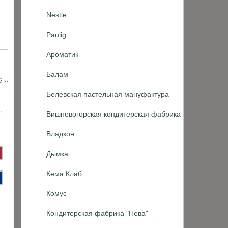
Nestle
Paulig
Ароматик
Балам
й
››
Белевская пастельная мануфактура
Вишневогорская кондитерская фабрика
Владкон
Дымка
Кема Клаб
Комус
Кондитерская фабрика "Нева"