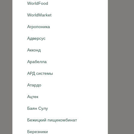
WorldFood
WorldMarket
Агропоника
Адверсус
Акконд
Арабелла
АРД системы
Атардо
Ацтек
Баян Сулу
Бежицкий пищекомбинат
Березники