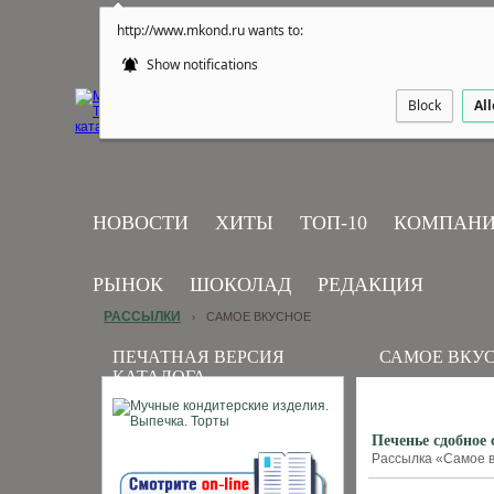
http://www.mkond.ru wants to:
Show notifications
Block
Al
НОВОСТИ
ХИТЫ
ТОП-10
КОМПАН
РЫНОК
ШОКОЛАД
РЕДАКЦИЯ
РАССЫЛКИ
САМОЕ ВКУСНОЕ
›
ПЕЧАТНАЯ ВЕРСИЯ
САМОЕ ВКУ
КАТАЛОГА
Печенье сдобное
Рассылка «Самое вк