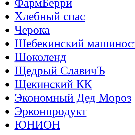
ФармБерри
Хлебный спас
Черока
Шебекинский машиност
Шоколенд
Щедрый СлавичЪ
Щекинский КК
Экономный Дед Мороз
Эрконпродукт
ЮНИОН