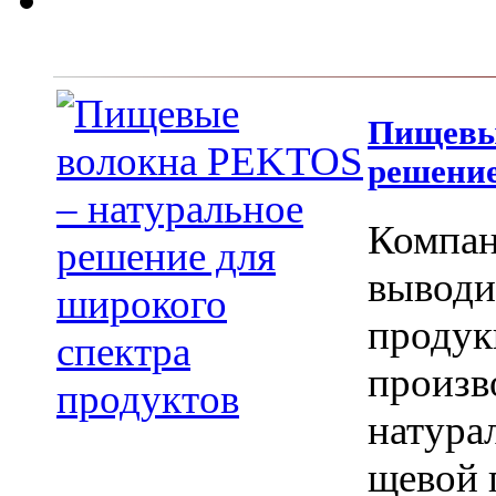
Пищевы
решение
Компан
вы­вод
продук
произв
натура
щевой