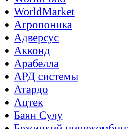
WorldMarket
Агропоника
Адверсус
Акконд
Арабелла
АРД системы
Атардо
Ацтек
Баян Сулу
Бежицкий пищекомбин