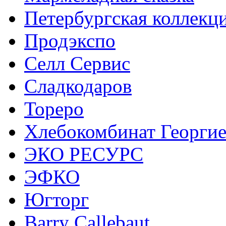
Петербургская коллекц
Продэкспо
Селл Сервис
Сладкодаров
Тореро
Хлебокомбинат Георги
ЭКО РЕСУРС
ЭФКО
Югторг
Barry Callebaut