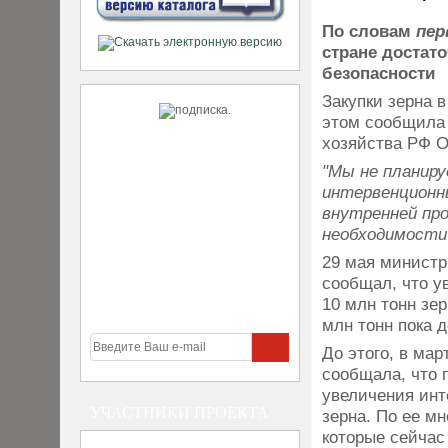
По словам
пер
стране достат
безопасности
Закупки зерна 
этом сообщила 
хозяйства РФ О
"Мы не планиру
интервенционны
внутренней пр
необходимости 
29 мая министр
сообщал, что у
10 млн тонн зер
млн тонн пока д
До этого, в ма
сообщала, что 
увеличения инт
УЧАСТНИКИ ПРОЕКТА
зерна. По ее м
которые сейчас