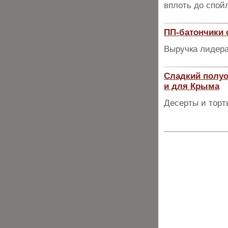
вплоть до спой
ПП-батончики 
Выручка лидера
Сладкий полуо
и для Крыма
Десерты и торт