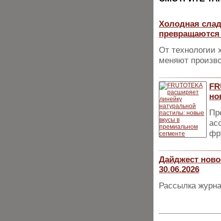
Холодная слад
превращаются 
От технологии 
меняют произво
FR
но
Пр
ас
фр
Дайджест ново
30.06.2026
Рассылка журна