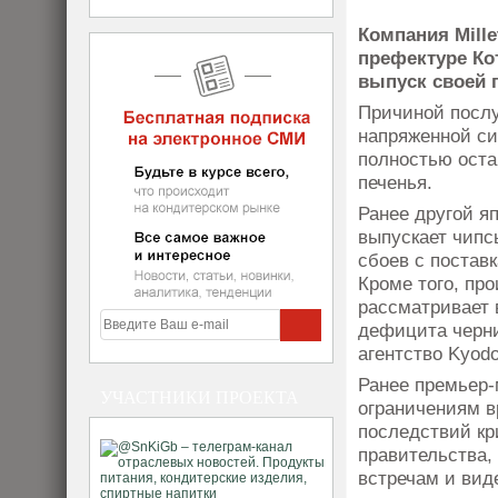
Компания Mille
префектуре Ко
выпуск своей 
Причиной послу
напряженной си
полностью оста
печенья.
Ранее другой я
выпускает чипс
сбоев с постав
Кроме того, пр
рассматривает 
дефицита черн
агентство Kyodo
Ранее премьер-
УЧАСТНИКИ ПРОЕКТА
ограничениям в
последствий кр
правительства,
встречам и вид