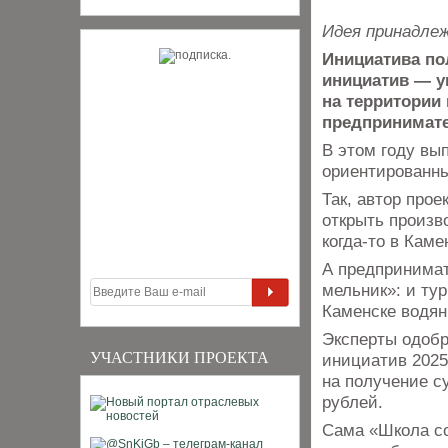
Идея принадле
Инициатива по
инициатив — ун
на территории
предпринимат
В этом году вы
ориентированны
Так, автор про
открыть произв
когда-то в Кам
А предпринимат
мельник»: и тур
Каменске водя
Эксперты одобр
УЧАСТНИКИ ПРОЕКТА
инициатив 2025
на получение с
рублей.
Сама «Школа со