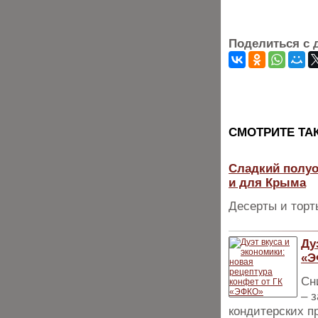
Поделиться с 
CМОТРИТЕ ТА
Сладкий полуо
и для Крыма
Десерты и торт
Ду
«Э
Сн
– 
кондитерских п