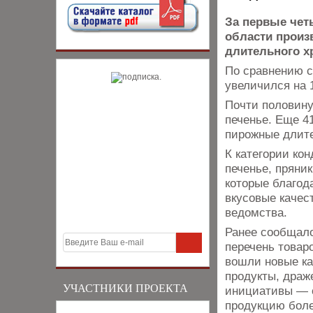
За первые чет
области произ
длительного х
По сравнению с
увеличился на 
Почти половину
печенье. Еще 4
пирожные длите
К категории ко
печенье, пряник
которые благод
вкусовые качес
ведомства.
Ранее сообщало
перечень товар
вошли новые ка
продукты, драж
УЧАСТНИКИ ПРОЕКТА
инициативы — о
продукцию боле