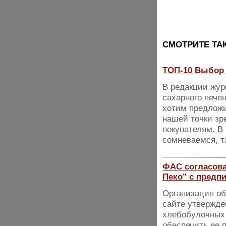
CМОТРИТЕ ТА
ТОП-10 Выбор 
В редакции жур
сахарного пече
хотим предложи
нашей точки зр
покупателям. В 
сомневаемся, т
ФАС согласова
Пеко" с предп
Организация об
сайте утвержде
хлебобулочных 
обеспечить ее 