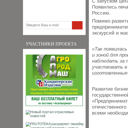
С запуском цех
Появились печа
Россию.
Помимо развити
предпринимател
экскурсий и ма
УЧАСТНИКИ ПРОЕКТА
«Так появилась
и зоной для пр
наблюдать за п
участвовать в
изготовленные 
Развитие бизне
государственно
«Предпринимате
отечественного
всеми необходи