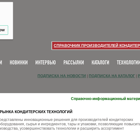
low
СПРАВОЧНИК ПРОИЗВОДИТЕЛЕЙ КОНДИТЕР
И
НОВИНКИ
ИНТЕРВЬЮ
РАССЫЛКИ
КАТАЛОГИ
ТЕХНОЛОГИ
ПОДПИСКА НА НОВОСТИ
|
ПОДПИСКА НА КАТАЛОГ
|
Справочно-информационный матер
И РЫНКА КОНДИТЕРСКИХ ТЕХНОЛОГИЙ
представлены инновационные решения для производителей кондитерских
оборудования, сырья и ингредиентов, тары и упаковки, позволяющие повысит
изводства, усовершенствовать технологии и расширить ассортимент