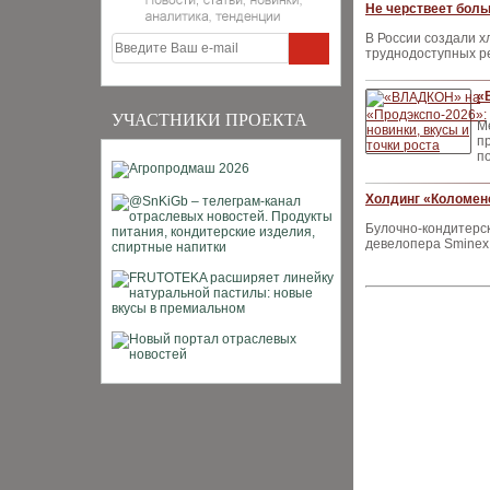
Не черствеет боль
В России создали х
труднодоступных р
«
УЧАСТНИКИ ПРОЕКТА
М
п
п
Холдинг «Коломен
Булочно-кондитерс
девелопера Sminex 