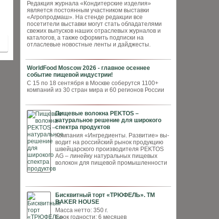
Редакция журнала «Кондитерские изделия»
является постоянным участником выставки
«Агропродмаш». На стенде редакции все
посетители выставки могут стать обладателями
свежих выпусков наших отраслевых журналов и
каталогов, а также оформить подписки на
отласлевые новостные ленты и дайджесты.
WorldFood Moscow 2026 - главное осеннее
событие пищевой индустрии!
С 15 по 18 сентября в Москве соберутся 1100+
компаний из 30 стран мира и 60 регионов России
Пищевые волокна PEKTOS –
натуральное решение для широкого
спектра продуктов
Компания «Ингредиенты. Развитие» вы­
водит на российский рынок продукцию
швей­царского производителя PEKTOS
AG – ли­нейку натуральных пищевых
волокон для пи­щевой промышленности
Бисквитный торт «ТРЮФЕЛЬ». ТМ
BAKER HOUSE
Масса нетто: 350 г.
Срок годности: 6 месяцев