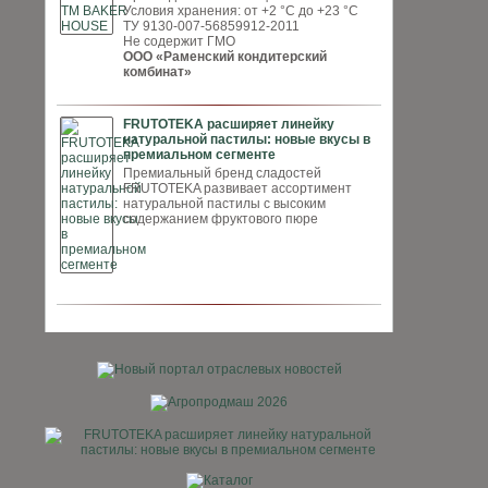
Условия хранения: от +2 °С до +23 °С
ТУ 9130-007-56859912-2011
Не содержит ГМО
ООО «Раменский кондитерский
комбинат»
FRUTOTEKA расширяет линейку
натуральной пастилы: новые вкусы в
премиальном сегменте
Премиальный бренд сладостей
FRUTOTEKA развивает ассортимент
натуральной пастилы с высоким
содержанием фруктового пюре