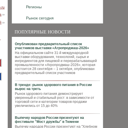
Регионы
b.ru
а
››
Рынок сегодня
й
››
ПОПУЛЯРНЫЕ НОВОСТИ
Опубликован предварительный список
участников выставки «Агропродмаш-2026»
На официальном сайте 31-й международной
выставки оборудования, технологий, сырья и
ингредиентов для пищевой и перерабатывающей
промышленности «Агропродмаш-2026», которая
состоится 28 сентября – 1 октября, опубликован
предварительный список участников
В тренде: рынок здорового питания в России
вырос на треть
Рынок здорового питания демонстрирует
уверенный и стабильный рост: в зависимости от
торговой сети и категории товаров продажи
увеличились от 15 до 40%
Выпечку народов России презентуют на
фестивале "Мост дружбы" в Тюмени
Выпечку народов России презентуют на "Хлебном