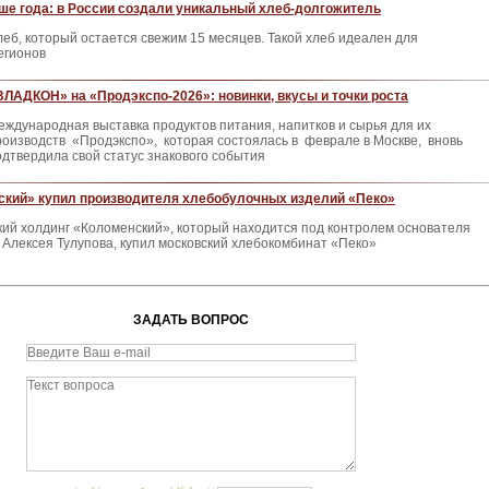
ше года: в России создали уникальный хлеб-долгожитель
леб, который остается свежим 15 месяцев. Такой хлеб идеален для
егионов
ВЛАДКОН» на «Продэкспо-2026»: новинки, вкусы и точки роста
еждународная выставка продуктов питания, напитков и сырья для их
роизводств «Продэкспо», которая состоялась в феврале в Москве, вновь
одтвердила свой статус знакового события
ский» купил производителя хлебобулочных изделий «Пеко»
кий холдинг «Коломенский», который находится под контролем основателя
Алексея Тулупова, купил московский хлебокомбинат «Пеко»
ЗАДАТЬ ВОПРОС