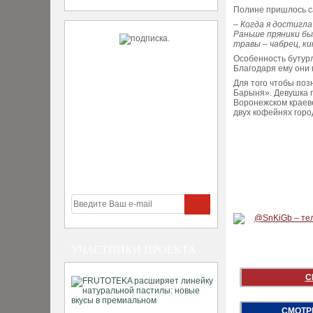
Полине пришлось с
– Когда я достигл
Раньше пряники бы
травы – чабрец, ки
Особенность бутурл
Благодаря ему они
Для того чтобы поз
Барыня». Девушка п
Воронежском краев
двух кофейнях горо
УЧАСТНИКИ ПРОЕКТА
С
СМОТР