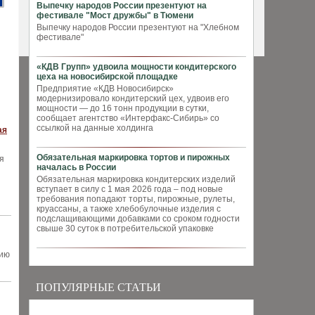
Выпечку народов России презентуют на
фестивале "Мост дружбы" в Тюмени
Выпечку народов России презентуют на "Хлебном
фестивале"
«КДВ Групп» удвоила мощности кондитерского
цеха на новосибирской площадке
Предприятие «КДВ Новосибирск»
модернизировало кондитерский цех, удвоив его
мощности — до 16 тонн продукции в сутки,
сообщает агентство «Интерфакс-Сибирь» со
ссылкой на данные холдинга
ая
Обязательная маркировка тортов и пирожных
я
началась в России
Обязательная маркировка кондитерских изделий
вступает в силу с 1 мая 2026 года – под новые
требования попадают торты, пирожные, рулеты,
круассаны, а также хлебобулочные изделия с
подслащивающими добавками со сроком годности
свыше 30 суток в потребительской упаковке
нию
ПОПУЛЯРНЫЕ СТАТЬИ