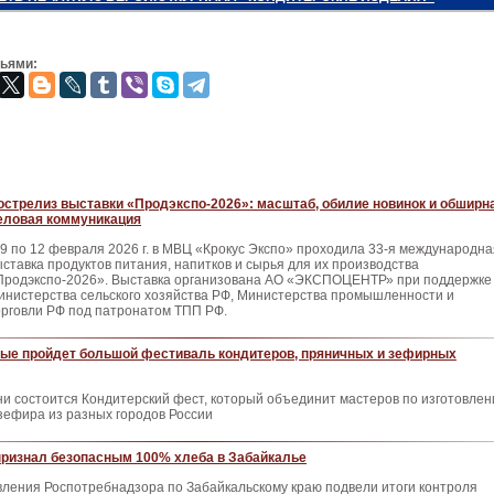
зьями:
острелиз выставки «Продэкспо-2026»: масштаб, обилие новинок и обширн
еловая коммуникация
 9 по 12 февраля 2026 г. в МВЦ «Крокус Экспо» проходила 33-я международна
ыставка продуктов питания, напитков и сырья для их производства
Продэкспо-2026». Выставка организована АО «ЭКСПОЦЕНТР» при поддержке
инистерства сельского хозяйства РФ, Министерства промышленности и
орговли РФ под патронатом ТПП РФ.
вые пройдет большой фестиваль кондитеров, пряничных и зефирных
и состоится Кондитерский фест, который объединит мастеров по изготовле
 зефира из разных городов России
признал безопасным 100% хлеба в Забайкалье
ления Роспотребнадзора по Забайкальскому краю подвели итоги контроля