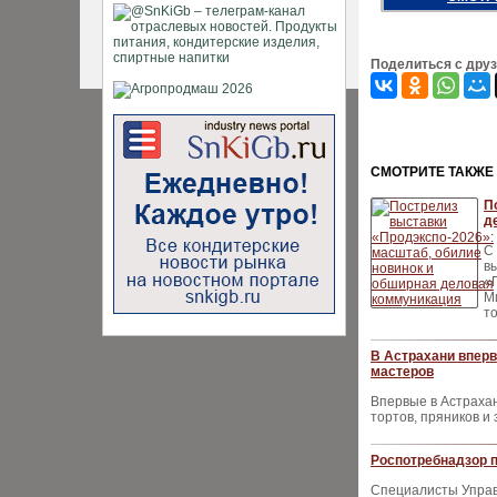
Поделиться с дру
CМОТРИТЕ ТАКЖЕ
П
д
С
в
«
М
т
В Астрахани впер
мастеров
Впервые в Астрахан
тортов, пряников и
Роспотребнадзор 
Специалисты Управ