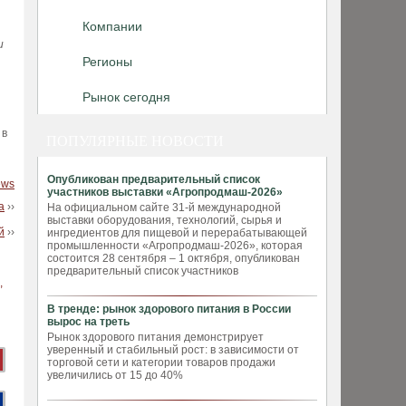
Компании
и
Регионы
Рынок сегодня
 в
ПОПУЛЯРНЫЕ НОВОСТИ
Опубликован предварительный список
news
участников выставки «Агропродмаш-2026»
а
››
На официальном сайте 31-й международной
выставки оборудования, технологий, сырья и
й
››
ингредиентов для пищевой и перерабатывающей
промышленности «Агропродмаш-2026», которая
состоится 28 сентября – 1 октября, опубликован
предварительный список участников
В тренде: рынок здорового питания в России
вырос на треть
Рынок здорового питания демонстрирует
уверенный и стабильный рост: в зависимости от
торговой сети и категории товаров продажи
увеличились от 15 до 40%