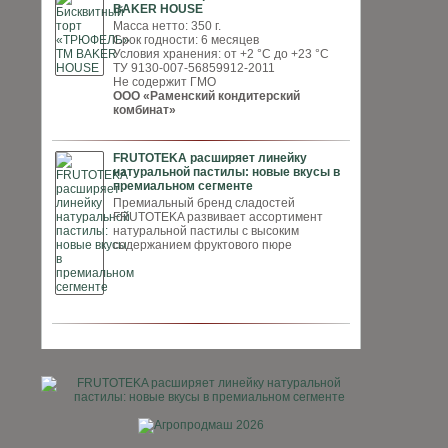
BAKER HOUSE
Масса нетто: 350 г.
Срок годности: 6 месяцев
Условия хранения: от +2 °С до +23 °С
ТУ 9130-007-56859912-2011
Не содержит ГМО
ООО «Раменский кондитерский
комбинат»
FRUTOTEKA расширяет линейку
натуральной пастилы: новые вкусы в
премиальном сегменте
Премиальный бренд сладостей
FRUTOTEKA развивает ассортимент
натуральной пастилы с высоким
содержанием фруктового пюре