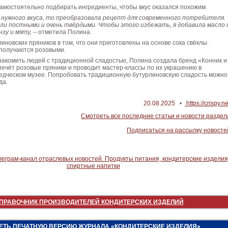
амостоятельно подбирать ингредиенты, чтобы вкус оказался похожим.
а нужного вкуса, то преобразовала рецепт для современного потребителя.
ли постными и очень твёрдыми. Чтобы этого избежать, я добавила масло 
нзу и мяту,
– отметила Полина.
иновских пряников в том, что они приготовлены на основе сока свёклы.
 получаются розовыми.
накомить людей с традиционной сладостью, Полина создала бренд «Конник и
ечёт розовые пряники и проводит мастер-классы по их украшению в
едческом музее. Попробовать традиционную бутурлиновскую сладость можно
да.
20.08.2025
•
https://crispy.
Смотреть все последние статьи и новости раздел
Подписаться на рассылку новосте
ПРАВОЧНИК ПРОИЗВОДИТЕЛЕЙ КОНДИТЕРСКИХ ИЗДЕЛИЙ
ЕТЬ ПЕЧАТНУЮ ВЕРСИЮ ЖУРНАЛА «КОНДИТЕРСКИЕ ИЗДЕЛИЯ»