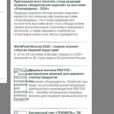
Приглашаем всех посетить стенд редакции
журнала «Кондитерские изделия» на выставке
«Агропродмаш – 2026»
Редакция журнала «Кондитерские изделия»
является постоянным участником выставки
«Агропродмаш». На стенде редакции все
посетители выставки могут стать обладателями
свежих выпусков наших отраслевых журналов и
каталогов, а также оформить подписки на
отласлевые новостные ленты и дайджесты.
WorldFood Moscow 2026 - главное осеннее
событие пищевой индустрии!
С 15 по 18 сентября в Москве соберутся 1100+
компаний из 30 стран мира и 60 регионов России
Пищевые волокна PEKTOS –
натуральное решение для широкого
спектра продуктов
Компания «Ингредиенты. Развитие» вы­
водит на российский рынок продукцию
швей­царского производителя PEKTOS
AG – ли­нейку натуральных пищевых
волокон для пи­щевой промышленности
Бисквитный торт «ТРЮФЕЛЬ». ТМ