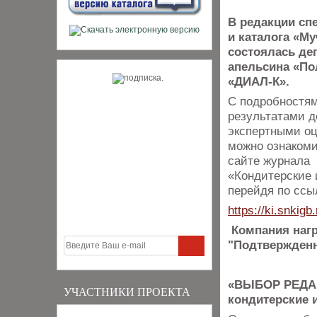
В редакции сп
и каталога «М
состоялась де
апельсина «П
«ДИАЛ-К».
С подробностям
результатами д
экспертными о
можно ознакоми
сайте журнала
«Кондитерские 
перейдя по ссы
https://ki.snkigb.
Компания наг
"Подтвержденн
«ВЫБОР РЕДАКЦ
УЧАСТНИКИ ПРОЕКТА
кондитерские 