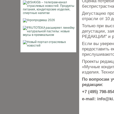
Оценка потреби
беспристрастна
Дегустацию про
отрасли от 10 д
Только при выс
дегустации, за
РЕДАКЦИИ" и ре
Если вы уверен
предоставить е
прислушиваютс
Проекты редакц
«Мучные кондит
изделия. Технол
По вопросам у
редакции:
+7 (495) 798-85
e-mail: info@ki