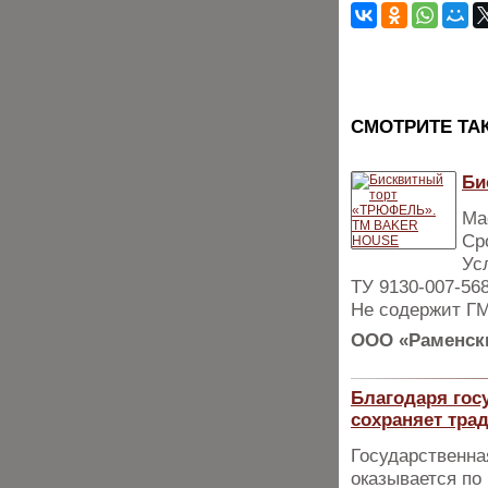
CМОТРИТЕ ТА
Би
Мас
Ср
Ус
ТУ 9130-007-56
Не содержит Г
ООО «Раменски
Благодаря гос
сохраняет тра
Государственна
оказывается по