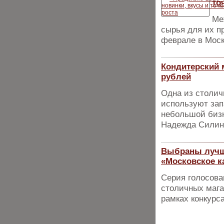
то
Ме
сырья для их п
феврале в Моск
Кондитерский 
рублей
Одна из столич
используют зап
небольшой бизн
Надежда Силин
Выбраны лучши
«Московское к
Серия голосова
столичных мага
рамках конкурс