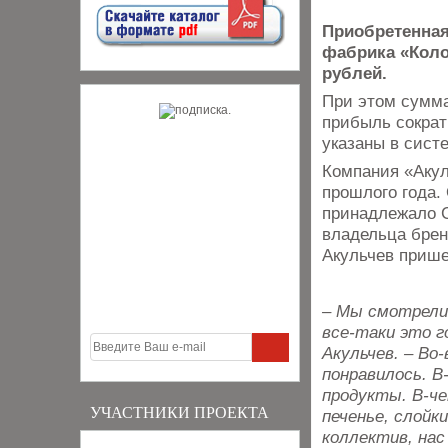
Приобретенная
фабрика «Колос
рублей.
При этом сумма
прибыль сократ
указаны в сист
Компания «Акул
прошлого года.
принадлежало С
владельца бре
Акульчев прише
– Мы смотрели 
все-таки это г
Акульчев. – Во
понравилось. В
продукты. В-ч
УЧАСТНИКИ ПРОЕКТА
печенье, слойк
коллектив, нас