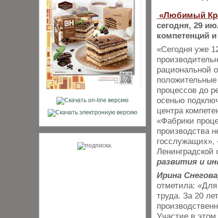
«Любимый Кр
сегодня, 29 и
компетенций и
«Сегодня уже 1
производительн
рациональной о
положительные 
процессов до р
осенью подключ
центра компете
«Фабрики проце
производства н
госслужащих», 
Ленинградской
развития и и
Ирина Снегова
отметила: «Для
труда. За 20 л
производственн
Участие в этом