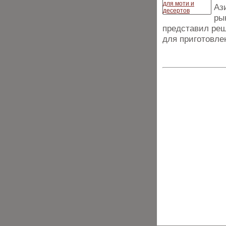
Аз
ры
представил реш
для приготовле