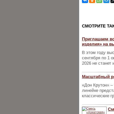
CМОТРИТЕ ТА
Приглашаем вс
изделия» на в
В этом году вы
сентября по 1 о
2026 не станет
Масштабный ре
«Дон Крутон» –
линейке предст
классические г
См