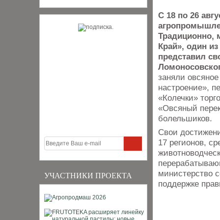
С 18 по 26 авг
агропромышлен
Традиционно,
Край», один и
представил св
Ломоносовско
заняли овсяное
настроение», п
«Колечки» торг
«Овсяный пере
болельшиков.
Свои достижени
17 регионов, с
животноводческ
перерабатываю
министерство с
УЧАСТНИКИ ПРОЕКТА
поддержке прав