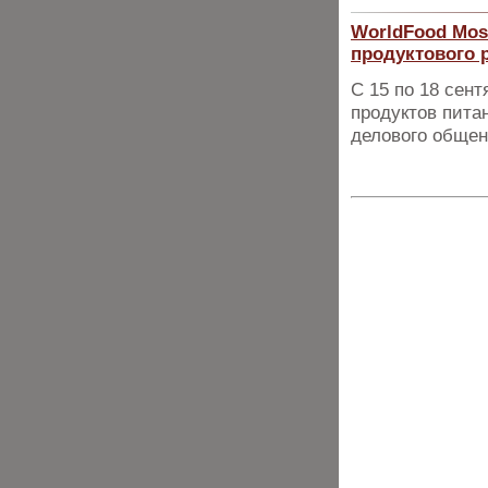
WorldFood Mos
продуктового 
С 15 по 18 сен
продуктов пита
делового общен