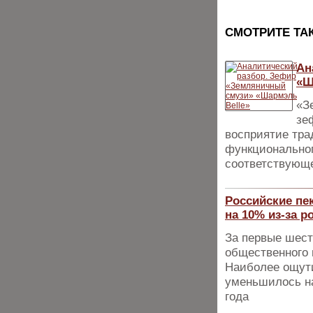
CМОТРИТЕ ТА
Ан
«Ш
«З
зе
восприятие тра
функциональног
соответствующе
Российские пе
на 10% из-за 
За первые шест
общественного 
Наиболее ощути
уменьшилось н
года