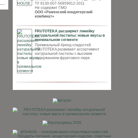
ТУ 9130-007-56859912-2011
Не содержит ГМО
ООО «Раменский кондитерский
комбинат»
FRUTOTEKA расширяет линейку
натуральной пастилы: новые вкусы в
премиальном сегменте
Премиальный бренд сладостей
FRUTOTEKA развивает ассортимент
натуральной пастилы с высоким
содержанием фруктового пюре