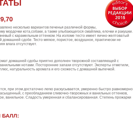
ТАТЫ
9,70
:
тавлено несколько вариантов печенья различной формы,
рму мордочки кота,собаки, а также улыбающегося смайлика, елочки и ракушки.
чневый с карамельным оттенком. На изломе тесто имеет яично-желтоватый
й домашней сдобе. Тесто мягкое, пористое, воздушное, практически не
яя влага отсутствует.
омат домашней сдобы приятно дополнен творожной составляющей с
анильными нотами. Посторонние запахи отсутствуют. Эксперты отметили,
плюс, натуральность аромата и его схожесть с домашней выпечкой.
тся, при этом достаточно легко раскусывается, умеренно быстро равномерно
с насыщенный, с преобладанием сливочно-творожных и ванильных оттенков,
ое, ванильное. Сладость умеренная и сбалансированная. Степень прожарки
 БАЛЛ: