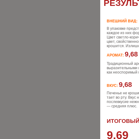
РЕЗУЛЬ
ВНЕШНИЙ ВИД
В упаковке предс
каждое из них фо
Цвет светло-кори
цвет, свойственно
крошится. Излишн
9,68
АРОМАТ:
Традиционный ар
выразительными в
как неоспоримый 
9,68
ВКУС:
Печенье не кроши
тает во рту. Вку
послевкусие нежн
— средняя плюс.
ИТОГОВЫЙ
9,69