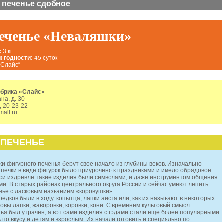
 печенье сдобное
еченье «Неваляшки»
:
3 кг
к годности:
45 суток
„Слайс“
абрика «Слайс»
ана, д. 30
, 20-23-22
mail.ru
 ПЕЧЕНЬЕ
и фигурного печенья берут свое начало из глубины веков. Изначально
печки в виде фигурок было приурочено к праздниками и имело обрядовое
уси издревле такие изделия были символами, и даже инструментом общения
и. В старых районах центрального округа России и сейчас умеют лепить
нье с ласковым названием «коровушки».
редков были в ходу: копытца, лапки аиста или, как их называют в некоторых
ковы лапки, жаворонки, коровки, кони. С временем культовый смысл
ья был утрачен, а вот сами изделия с годами стали еще более популярными
по вкусу и детям и взрослым. Их начали готовить и специально по