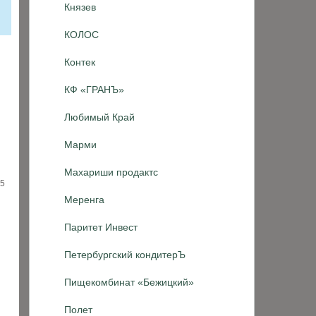
Князев
КОЛОС
Контек
КФ «ГРАНЪ»
Любимый Край
Марми
Махариши продактс
15
Меренга
Паритет Инвест
Петербургский кондитерЪ
Пищекомбинат «Бежицкий»
Полет