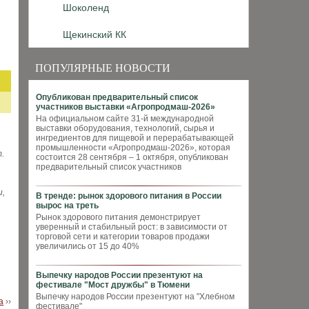
Шоколенд
Щекинский КК
ПОПУЛЯРНЫЕ НОВОСТИ
Опубликован предварительный список
участников выставки «Агропродмаш-2026»
На официальном сайте 31-й международной
выставки оборудования, технологий, сырья и
ингредиентов для пищевой и перерабатывающей
промышленности «Агропродмаш-2026», которая
.
состоится 28 сентября – 1 октября, опубликован
предварительный список участников
и,
В тренде: рынок здорового питания в России
вырос на треть
Рынок здорового питания демонстрирует
уверенный и стабильный рост: в зависимости от
торговой сети и категории товаров продажи
увеличились от 15 до 40%
Выпечку народов России презентуют на
фестивале "Мост дружбы" в Тюмени
Выпечку народов России презентуют на "Хлебном
а
››
фестивале"