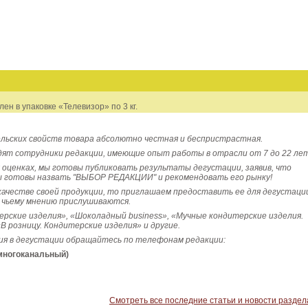
ен в упаковке «Телевизор» по 3 кг.
ьских свойств товара абсолютно честная и беспристрастная.
ят сотрудники редакции, имеющие опыт работы в отрасли от 7 до 22 лет
х оценках, мы готовы публиковать результаты
дегустации, заявив, что
ы готовы назвать "ВЫБОР РЕДАКЦИИ" и рекомендовать его рынку!
 качестве своей продукции, то приглашаем предоставить ее для дегустаци
к чьему мнению прислушиваются.
рские изделия», «Шоколадный business», «Мучные кондитерские изделия.
В розницу. Кондитерские изделия» и другие.
ия в дегустации обращайтесь по телефонам редакции:
(многоканальный)
Смотреть все последние статьи и новости раздел