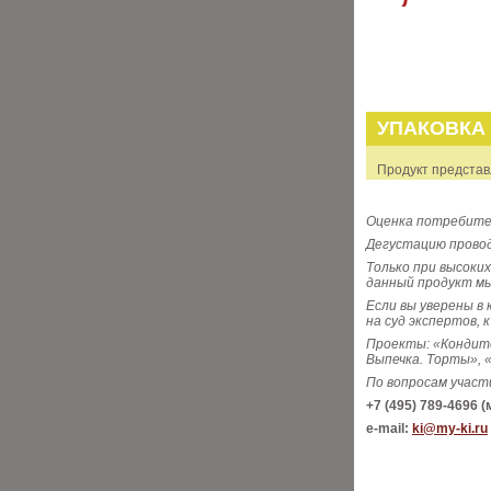
УПАКОВКА
Продукт представл
Оценка потребител
Дегустацию провод
Только при высоки
данный продукт м
Если вы уверены в
на суд экспертов, 
Проекты: «Кондите
Выпечка. Торты», «
По вопросам участ
+7 (495) 789-4696 
e-mail:
ki@my-ki.ru