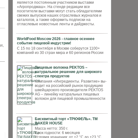
является постоянным участником выставки
«Агропродмаш». На стенде редакции все
посетители выставки могут стать обладателями
свежих выпусков наших отраслевых журналов и
каталогов, а также оформить подписки на
отласлевые новостные ленты и дайджесты.
WorldFood Moscow 2026 - главное осеннее
событие пищевой индустрии!
х,
С 15 по 18 сентября в Москве соберутся 1100+
компаний из 30 стран мира и 60 регионов России
Пищевые волокна PEKTOS –
натуральное решение для широкого
спектра продуктов
Компания «Ингредиенты. Развитие» вы­
водит на российский рынок продукцию
швей­царского производителя PEKTOS
AG – ли­нейку натуральных пищевых
волокон для пи­щевой промышленности
Бисквитный торт «ТРЮФЕЛЬ». ТМ
BAKER HOUSE
Масса нетто: 350 г.
Срок годности: 6 месяцев
Условия хранения: от +2 °С до +23 °С