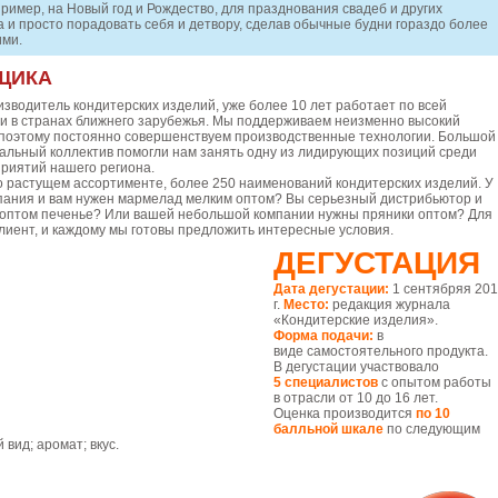
ример, на Новый год и Рождество, для празднования свадеб и других
а и просто порадовать себя и детвору, сделав обычные будни гораздо более
ими.
ЩИКА
зводитель кондитерских изделий, уже более 10 лет работает по всей
 и в странах ближнего зарубежья. Мы поддерживаем неизменно высокий
, поэтому постоянно совершенствуем производственные технологии. Большой
альный коллектив помогли нам занять одну из лидирующих позиций среди
риятий нашего региона.
о растущем ассортименте, более 250 наименований кондитерских изделий. У
пания и вам нужен мармелад мелким оптом? Вы серьезный дистрибьютор и
 оптом печенье? Или вашей небольшой компании нужны пряники оптом? Для
лиент, и каждому мы готовы предложить интересные условия.
ДЕГУСТАЦИЯ
Дата дегустации:
1 сентябряя 20
г.
Место:
редакция журнала
«Кондитерские изделия».
Форма подачи:
в
виде самостоятельного продукта.
В дегустации участвовало
5 специалистов
с опытом работы
в отрасли от 10 до 16 лет.
Оценка производится
по 10
балльной шкале
по следующим
вид; аромат; вкус.