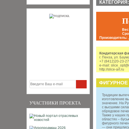
КАТЕГОРИЯ:
П
Вес
Сро
Производитель:
Кондитерская ф
г. Пенза, ул. Баум
+7 (8412)20-23-27
e-mail: slice_opt@
http://slice-art.ru
ФИГУРНОЕ
Традиции выпечк
изготовление вы
УЧАСТНИКИ ПРОЕКТА
значение. На Р
с высшими силам
обрядовое пече
Также у наших п
областях – бусь
фигурного печен
— они пришлись 