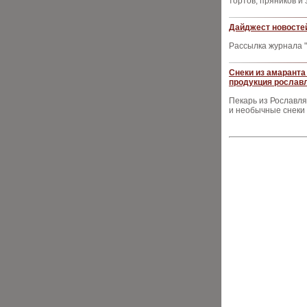
тортов, пряников и
Дайджест новостей
Рассылка журнала "
Снеки из амаранта
продукция рослав
Пекарь из Рославля
и необычные снеки 