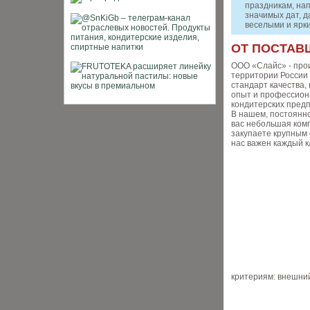
праздникам, нап
значимых дат, д
веселыми и ярк
ОТ ПОСТАВ
ООО «Слайс» - прои
территории России
стандарт качества
опыт и профессион
кондитерских предп
В нашем, постоянн
вас небольшая ком
закупаете крупным
нас важен каждый к
критериям: внешний 