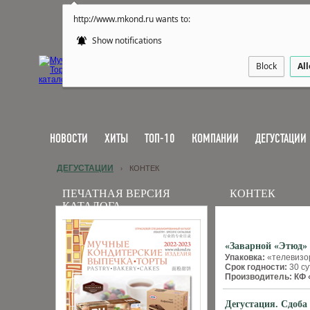
http://www.mkond.ru wants to:
Show notifications
Block
Al
НОВОСТИ
ХИТЫ
ТОП-10
КОМПАНИИ
ДЕГУСТАЦИИ
ДЕГУСТАЦИИ
КОНТЕК
›
ПЕЧАТНАЯ ВЕРСИЯ
КОНТЕК
КАТАЛОГА
«Заварной «Этюд»
Упаковка:
«телевизо
Срок годности:
30 су
Производитель: КФ
Дегустация. Сдоба