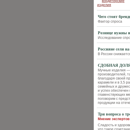
Чего стоят брен
Фактор спроса
Рознице нужны 
Исследование спр
Россияне сели на
В России снижаетс
СДОБНАЯ ДОЛ
Мучные изделия — 
производителей, т
благодаря своей п
карамели и в 3,5 
семейных и дружес
и успех обеспечен 
главенствующих мес
поговорим с предст
продукции на отеч
Три вопроса о тр
Мнение экспертов
Сладость и здоров
что такое сочетани