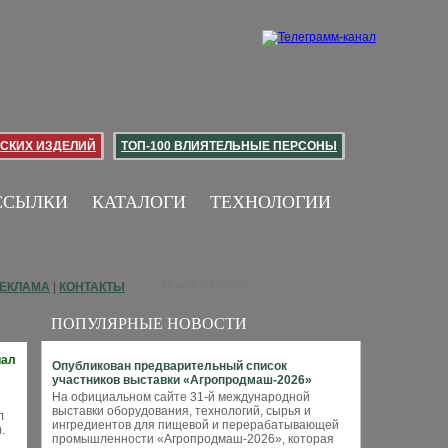
СКИХ ИЗДЕЛИЙ
ТОП-100 ВЛИЯТЕЛЬНЫЕ ПЕРСОНЫ
ССЫЛКИ
КАТАЛОГИ
ТЕХНОЛОГИИ
ЕКЛАМА
|
КОНТАКТЫ
ПОПУЛЯРНЫЕ НОВОСТИ
иал
Опубликован предварительный список
участников выставки «Агропродмаш-2026»
На официальном сайте 31-й международной
выставки оборудования, технологий, сырья и
л
ингредиентов для пищевой и перерабатывающей
.
промышленности «Агропродмаш-2026», которая