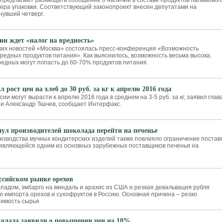
предлагают размещать сообщение о наличии в составе продуктов пальмовог
ера упаковки. Соответствующий законопроект внесен депутатами на
нувший четверг.
ии ждет «налог на вредность»
ских новостей «Москва» состоялась пресс-конференция «Возможность
редных продуктов питания». Как выяснилось, возможность весьма высока.
редных могут попасть до 60-70% продуктов питания.
 рост цен на хлеб до 30 руб. за кг к апрелю 2016 года
сии могут вырасти к апрелю 2016 года в среднем на 3-5 руб. за кг, заявил глав
и Александр Ткачев, сообщает Интерфакс.
нул производителей шоколада перейти на печенье
изводства мучных кондитерских изделий также повлияло ограничение постав
 являющейся одним из основных зарубежных поставщиков печенья на
ссийском рынке орехов
падом, эмбарго на миндаль и арахис из США и резкая девальвация рубля
ю импорта орехов и сухофруктов в Россию. Основная причина – резко
имость сырья.
олада заявили о повышении цен на 10%