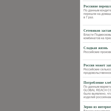
Россияне перешл
По данным кондите
перешли на домашн
в 7 раз.
Сетевиков заста
Власти Подмосковь
комбинатов на прил
Сладкая жизнь
Российские произв
Россия может за
Российские сельхо
продовольственное
Потребление хле
По данным маркети
GLOBAL REACH CON
было выявлено, чт
изделий россиянам
Зерно из интерв