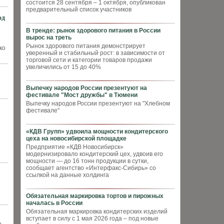
состоится 28 сентября – 1 октября, опубликован
предварительный список участников
од
В тренде: рынок здорового питания в России
вырос на треть
Рынок здорового питания демонстрирует
ко
уверенный и стабильный рост: в зависимости от
торговой сети и категории товаров продажи
увеличились от 15 до 40%
Выпечку народов России презентуют на
фестивале "Мост дружбы" в Тюмени
Выпечку народов России презентуют на "Хлебном
фестивале"
«КДВ Групп» удвоила мощности кондитерского
цеха на новосибирской площадке
Предприятие «КДВ Новосибирск»
модернизировало кондитерский цех, удвоив его
мощности — до 16 тонн продукции в сутки,
сообщает агентство «Интерфакс-Сибирь» со
ссылкой на данные холдинга
Обязательная маркировка тортов и пирожных
началась в России
Обязательная маркировка кондитерских изделий
вступает в силу с 1 мая 2026 года – под новые