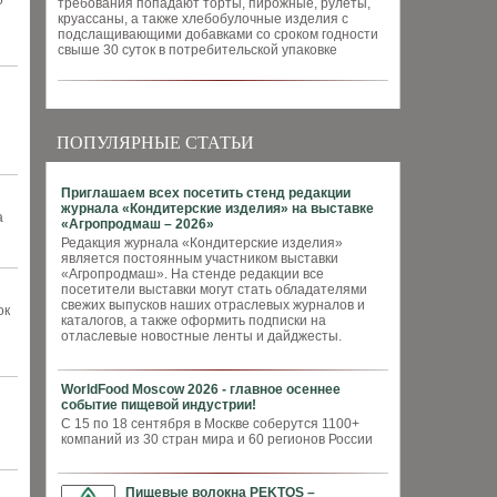
о
требования попадают торты, пирожные, рулеты,
круассаны, а также хлебобулочные изделия с
подслащивающими добавками со сроком годности
свыше 30 суток в потребительской упаковке
ПОПУЛЯРНЫЕ СТАТЬИ
Приглашаем всех посетить стенд редакции
журнала «Кондитерские изделия» на выставке
а
«Агропродмаш – 2026»
Редакция журнала «Кондитерские изделия»
является постоянным участником выставки
«Агропродмаш». На стенде редакции все
посетители выставки могут стать обладателями
свежих выпусков наших отраслевых журналов и
ок
каталогов, а также оформить подписки на
отласлевые новостные ленты и дайджесты.
WorldFood Moscow 2026 - главное осеннее
событие пищевой индустрии!
С 15 по 18 сентября в Москве соберутся 1100+
компаний из 30 стран мира и 60 регионов России
Пищевые волокна PEKTOS –