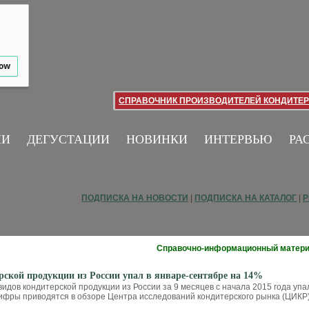
low
СПРАВОЧНИК ПРОИЗВОДИТЕЛЕЙ КОНДИТЕР
ИИ
ДЕГУСТАЦИИ
НОВИНКИ
ИНТЕРВЬЮ
РА
ПОДПИСКА НА НОВОСТИ
|
ПОДПИСКА НА КАТАЛОГ
|
Р
Справочно-информационный матер
рской продукции из России упал в январе-сентябре на 14%
идов кондитерской продукции из России за 9 месяцев с начала 2015 года упа
цифры приводятся в обзоре Центра исследований кондитерского рынка (ЦИКР)