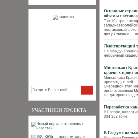
Основные страны
объемы поставок
Топ-10 стран эксп
западноевропейски
поставщиков шокол
две увеличили — на
Левитирующий т
На Международном 
необычный свадеб
Минсельхоз Крас
краевых произво
Минсельхоз Красно
производителей
Очередной этап ко
организованный Ми
кондитерских изде
Переработка как
УЧАСТНИКИ ПРОЕКТА
В Европе, напротив
334 362 тонн
В Госдуме пальм