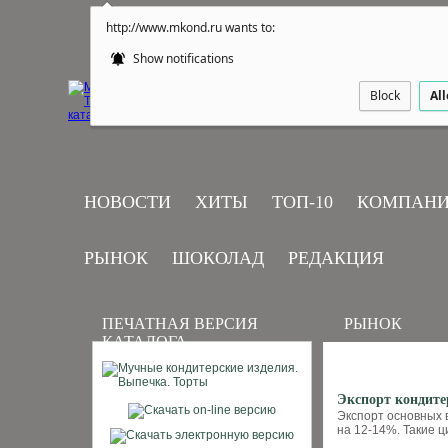
http://www.mkond.ru wants to:
Show notifications
Block
Al
НОВОСТИ
ХИТЫ
ТОП-10
КОМПАН
РЫНОК
ШОКОЛАД
РЕДАКЦИЯ
ПЕЧАТНАЯ ВЕРСИЯ
РЫНОК
КАТАЛОГА
Экспорт кондите
Экспорт основных в
на 12-14%. Такие 