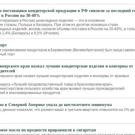
-поставщики кондитерской продукции в РФ снизили за последний г
 в Россию на 30-40%
ортирующих в Россию шоколадные изделия — это в основном
е страны, Польша и Беларусь. При этом из десятки основных-стран
адных изделий, восемь снизили объемы поставок в Россию на 20-60%, и толь
 1,4% (Беларусь) и 9,5% (Италия).
орт
соревновании кондитеров в Бирмингеме (Великобритания) был представлен
ный торт
ноярского края назвал лучшие кондитерские изделия и консервы от
дителей
ярского края назвал лучшие кондитерские изделия и консервы от краевых
нкурса «Лучший продовольственный товар в Красноярском крае»,
нистерством сельского хозяйства края выявил лучших производителей
лий и консервированных продуктов.
ао в Северной Америке упала до шестилетнего минимума
, данные показали, что размол какао в третьем квартале повысился на 2% до
овое масло по вредности приравняли к сигаретам