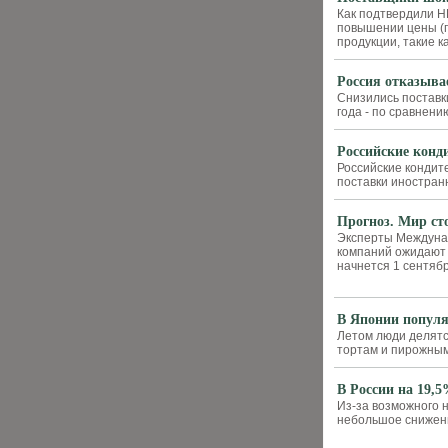
Как подтвердили Н
повышении цены (п
продукции, такие как
Россия отказыва
Снизились поставки
года - по сравнени
Российские конд
Российские кондит
поставки иностран
Прогноз. Мир сто
Эксперты Междунар
компаний ожидают 
начнется 1 сентябр
В Японии популя
Летом люди делятся
тортам и пирожным
В России на 19,5
Из-за возможного 
небольшое снижен