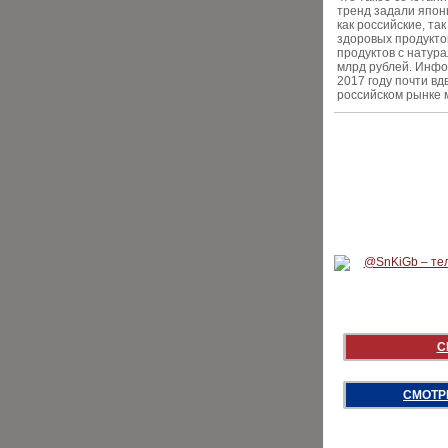
тренд задали япон
как российские, т
здоровых продукто
продуктов с натура
млрд рублей. Инфо
2017 году почти вд
российском рынке 
С
СМОТР