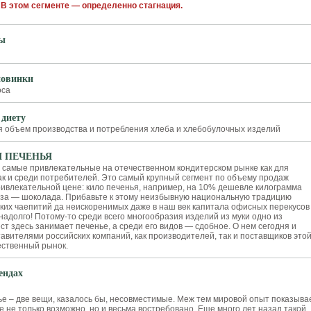
В этом сегменте — определенно стагнация.
ды
новинки
оса
 диету
я объем производства и потребления хлеба и хлебобулочных изделий
Я ПЕЧЕНЬЯ
самые привлекательные на отечественном кондитерском рынке как для
ак и среди потребителей. Это самый крупный сегмент по объему продаж
ривлекательной цене: кило печенья, например, на 10% дешевле килограмма
раза — шоколада. Прибавьте к этому неизбывную национальную традицию
ких чаепитий да неискоренимых даже в наш век капитала офисных перекусо
надолго! Потому-то среди всего многообразия изделий из муки одно из
т здесь занимает печенье, а среди его видов — сдобное. О нем сегодня и
авителями российских компаний, как производителей, так и поставщиков это
ественный рынок.
ендах
ье – две вещи, казалось бы, несовместимые. Меж тем мировой опыт показывае
е не только возможно, но и весьма востребовано. Еще много лет назад такой