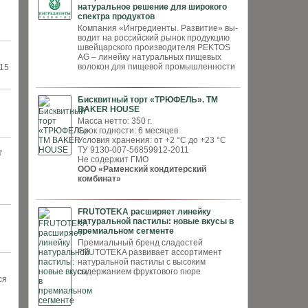
натуральное решение для широкого
спектра продуктов
Компания «Ингредиенты. Развитие» вы­
водит на российский рынок продукцию
швей­царского производителя PEKTOS
AG – ли­нейку натуральных пищевых
волокон для пи­щевой промышленности
015
Бисквитный торт «ТРЮФЕЛЬ». ТМ
BAKER HOUSE
Масса нетто: 350 г.
Срок годности: 6 месяцев
Условия хранения: от +2 °С до +23 °С
ТУ 9130-007-56859912-2011
т
Не содержит ГМО
ООО «Раменский кондитерский
комбинат»
FRUTOTEKA расширяет линейку
натуральной пастилы: новые вкусы в
премиальном сегменте
Премиальный бренд сладостей
FRUTOTEKA развивает ассортимент
натуральной пастилы с высоким
содержанием фруктового пюре
ся