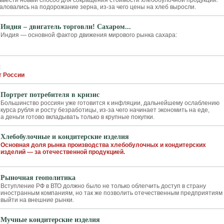
ввести новый способ для сокращения стоимости хлебобулочной продукции.
аловались на подорожание зерна, из-за чего цены на хлеб выросли.
Индия – двигатель торговли! Сахаром...
Индия — основной фактор движения мирового рынка сахара:
и
т России
Портрет потребителя в кризис
Большинство россиян уже готовится к инфляции, дальнейшему ослаблению
курса рубля и росту безработицы, из-за чего начинает экономить на еде,
а деньги готово вкладывать только в крупные покупки.
Хлебобулочные и кондитерские изделия
Основная доля рынка производства хлебобулочных и кондитерских
изделий — за отечественной продукцией.
Рыночная геополитика
Вступление РФ в ВТО должно было не только облегчить доступ в страну
иностранным компаниям, но так же позволить отечественным предприятиям
выйти на внешние рынки.
Мучные кондитерские изделия