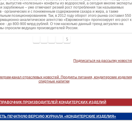
цы, выпустив «полезные» конфеты из водорослей, а сегодня многие эксперты
ак и зарубежные – уже отмечают резкий рост потребления так называемых
в - органических и с пониженным содержанием сахара и жира, а также
льным позиционированием. Так, в 2012 году оборот этого рынка составил 550
рмационно-аналитическое агентство «Евромонитор» прогнозирует его рост к
вое - до 800-900 млрд рублей. О том насколько данный тренд актуален на
мы спросили ведущих производителей России.
1
2
3
4
5
Подписаться на рассылку новосте
ПРАВОЧНИК ПРОИЗВОДИТЕЛЕЙ КОНДИТЕРСКИХ ИЗДЕЛИЙ
ЕТЬ ПЕЧАТНУЮ ВЕРСИЮ ЖУРНАЛА «КОНДИТЕРСКИЕ ИЗДЕЛИЯ»