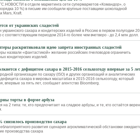
ГС.НОВОСТИ в отделе маркетинга сети супермаркетов «Командор», о
орядка 10 %) в письме им сообщили крупные поставщики шоколадной
 Mars, Kraft.
ется от украинских сладостей
 украинского сахара и кондитерских изделий в Россию в первом полугодии 2
ю с соответствующим периодом 2014-го более чем вчетверо - до 2,4 млн долл.
итеры раскритиковали идею запрета иностранных сладостей
еры назвали «фантастикой» желание российских пчеловодов ограничить
ных кондитерских изделий.
лкнется с дефицитом сахара в 2015-2016 сельхозгоду впервые за 5 ле
одной организации по сахару (ISO) и других организаций и аналитических
дефицита сахара в мировых масштабах в 2015-2016 сельхозгоду, который
я, впервые за пять лет, сообщает агентство Bloomberg.
рны торты в форме арбуза
 на 2 типа: те, кто предпочитает на сладкое арбузы, и те, кто остаётся верен
.
% снизилось производство сахара
неблагоприятного развития сценария агроклиматической обстановки ожидает
ие производства сахара