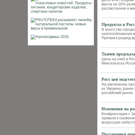
Депутаты Госдумы 
масла на 30% разм
рассмотрение в ми
Продукты в Росс
В агентстве город
налогообложения в
Причем в разряд в
Ткачев предсказал
Цены на хлеб в Рос
Минсельхоза Росси
Рост цен подстег
На увеличение про
из Украины, ранее
российский рынок.
Изменения на ро
Конфронтация с За
привели к снижени
возросшая себесто
Поставщики шок