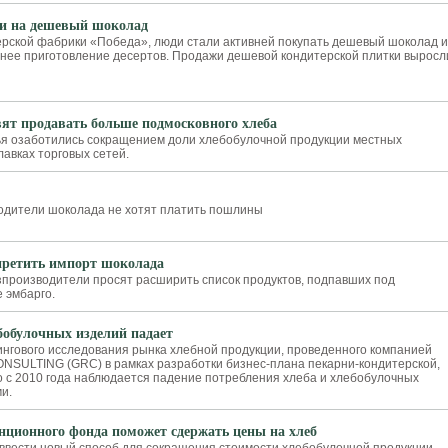
и на дешевый шоколад
рской фабрики «Победа», люди стали активней покупать дешевый шоколад и
ее приготовление десертов. Продажи дешевой кондитерской плитки выросл
вят продавать больше подмосковного хлеба
я озаботились сокращением доли хлебобулочной продукции местных
авках торговых сетей.
одители шоколада не хотят платить пошлины
претить импорт шоколада
зпроизводители просят расширить список продуктов, подпавших под
 эмбарго.
бобулочных изделий падает
нгового исследования рынка хлебной продукции, проведенного компанией
SULTING (GRC) в рамках разработки бизнес-плана пекарни-кондитерской,
о с 2010 года наблюдается падение потребления хлеба и хлебобулочных
и.
енционного фонда поможет сдержать цены на хлеб