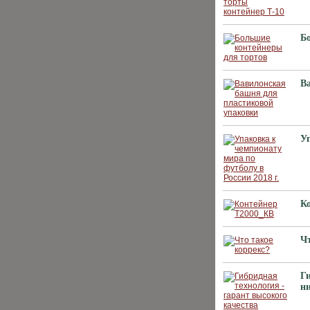
Б
В
Уп
К
Чт
Ги
н