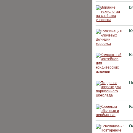
В
К
К
П
К
О