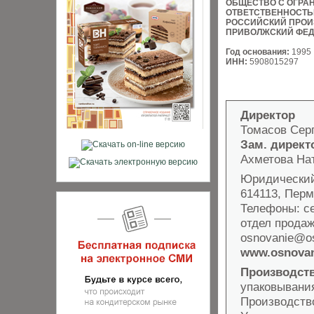
ОБЩЕСТВО С ОГРА
ОТВЕТСТВЕННОСТ
РОССИЙСКИЙ ПРОИ
ПРИВОЛЖСКИЙ ФЕД
Год основания:
1995
ИНН:
5908015297
Директор
Томасов Сер
Зам. директ
Ахметова На
Юридический
614113, Перм
Телефоны: се
отдел продаж
osnovanie@o
www.osnova
Производств
упаковывания
Производств