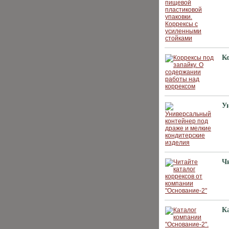
К
У
Ч
К