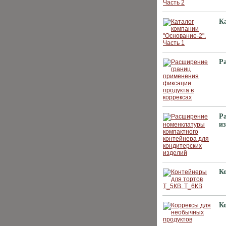
К
Р
Р
и
К
К