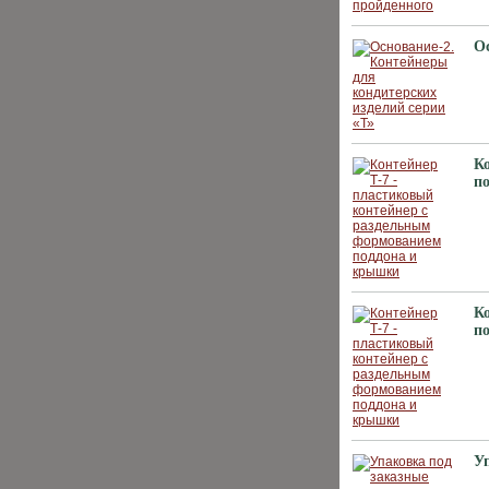
О
К
п
К
п
У