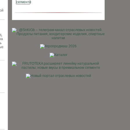
ой
д,
на
ь
ые