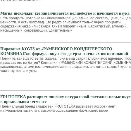
Магия шоколада: где заканчивается волшебство и начинается наука
Есть продукты, которые мы оцениваем рационально: по составу, цене, пищев
ценности. А есть шоколад. Его редко описывают только через проценты
содержания какао или сахара. О нем говорят иначе: бархатистый, глубокий,
насыщенный, согревающий, удивительный
Пирожные KOVIS от «РАМЕНСКОГО КОНДИТЕРСКОГО
КОМБИНАТА»: формула вкусного десерта и теплых воспоминаний
Помните, как в детстве мы ждали, пока мама сварит клубничное варенье, что
намазать его на батон? Компания «РАМЕНСКИЙ КОНДИТЕРСКИЙ КОМБИНА
вдохновилась этими воспоминаниями и постарались вложить в каждый кусоче
частичку тепла и уюта
FRUTOTEKA расширяет линейку натуральной пастилы: новые вку
в премиальном сегменте
Премиальный бренд сладостей FRUTOTEKA развивает ассортимент
натуральной пастилы с высоким содержанием фруктового пюре