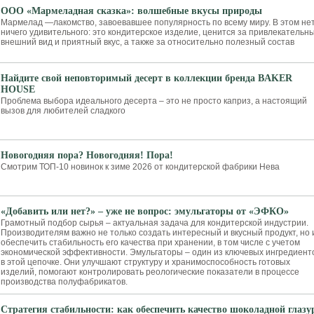
ООО «Мармеладная сказка»: волшебные вкусы природы
Мармелад —лакомство, завоевавшее популярность по всему миру. В этом не
ничего удивительного: это кондитерское изделие, ценится за привлекательн
внешний вид и приятный вкус, а также за относительно полезный состав
Найдите свой неповторимый десерт в коллекции бренда BAKER
HOUSE
Проблема выбора идеального десерта – это не просто каприз, а настоящий
вызов для любителей сладкого
Новогодняя пора? Новогодняя! Пора!
Смотрим ТОП-10 новинок к зиме 2026 от кондитерской фабрики Нева
«Добавить или нет?» – уже не вопрос: эмульгаторы от «ЭФКО»
Грамотный подбор сырья – актуальная задача для кондитерской индустрии.
Производителям важно не только создать интересный и вкусный продукт, но 
обеспечить стабильность его качества при хранении, в том числе с учетом
экономической эффективности. Эмульгаторы – один из ключевых ингредиент
в этой цепочке. Они улучшают структуру и хранимоспособность готовых
изделий, помогают контролировать реологические показатели в процессе
производства полуфабрикатов.
Стратегия стабильности: как обеспечить качество шоколадной глазу