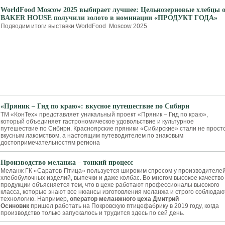
WorldFood Moscow 2025 выбирает лучшее: Цельнозерновые хлебцы 
BAKER HOUSE получили золото в номинации «ПРОДУКТ ГОДА»
Подводим итоги выставки WorldFood Moscow 2025
«Пряник – Гид по краю»: вкусное путешествие по Сибири
ТМ «КонТех» представляет уникальный проект «Пряник – Гид по краю»,
который объединяет гастрономическое удовольствие и культурное
путешествие по Сибири. Красноярские пряники «Сибирские» стали не прост
вкусным лакомством, а настоящим путеводителем по знаковым
достопримечательностям региона
Производство меланжа – тонкий процесс
Меланж ГК «Саратов-Птица» пользуется широким спросом у производителе
хлебобулочных изделий, выпечки и даже колбас. Во многом высокое качество
продукции объясняется тем, что в цехе работают профессионалы высокого
класса, которые знают все нюансы изготовления меланжа и строго соблюдаю
технологию. Например,
оператор меланжного цеха Дмитрий
Осиновик
пришел работать на Покровскую птицефабрику в 2019 году, когда
производство только запускалось и трудится здесь по сей день.