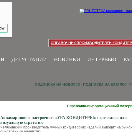
low
СПРАВОЧНИК ПРОИЗВОДИТЕЛЕЙ КОНДИТЕР
ИИ
ДЕГУСТАЦИИ
НОВИНКИ
ИНТЕРВЬЮ
РА
ПОДПИСКА НА НОВОСТИ
|
ПОДПИСКА НА КАТАЛОГ
|
Р
Справочно-информационный матер
Аквамариновое настроение: «УРА КОНДИТЕРЫ» переосмыслили
визуальную стратегию
Челябинский производитель мучных кондитерских изделий выводит на рынок
обновленную айдентику