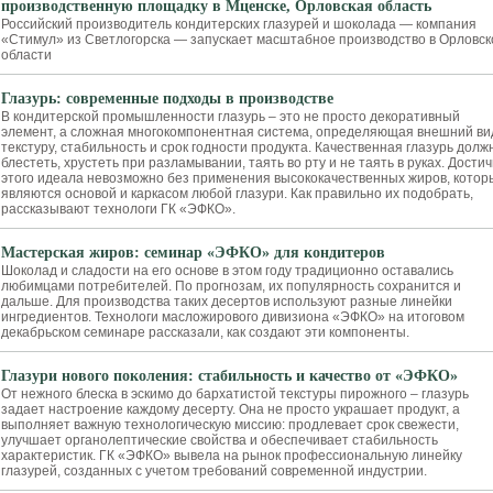
производственную площадку в Мценске, Орловская область
Российский производитель кондитерских глазурей и шоколада — компания
«Стимул» из Светлогорска — запускает масштабное производство в Орловск
области
Глазурь: современные подходы в производстве
В кондитерской промышленности глазурь – это не просто декоративный
элемент, а сложная многокомпонентная система, определяющая внешний ви
текстуру, стабильность и срок годности продукта. Качественная глазурь долж
блестеть, хрустеть при разламывании, таять во рту и не таять в руках. Достич
этого идеала невозможно без применения высококачественных жиров, котор
являются основой и каркасом любой глазури. Как правильно их подобрать,
рассказывают технологи ГК «ЭФКО».
Мастерская жиров: семинар «ЭФКО» для кондитеров
Шоколад и сладости на его основе в этом году традиционно оставались
любимцами потребителей. По прогнозам, их популярность сохранится и
дальше. Для производства таких десертов используют разные линейки
ингредиентов. Технологи масложирового дивизиона «ЭФКО» на итоговом
декабрьском семинаре рассказали, как создают эти компоненты.
Глазури нового поколения: стабильность и качество от «ЭФКО»
От нежного блеска в эскимо до бархатистой текстуры пирожного – глазурь
задает настроение каждому десерту. Она не просто украшает продукт, а
выполняет важную технологическую миссию: продлевает срок свежести,
улучшает органолептические свойства и обеспечивает стабильность
характеристик. ГК «ЭФКО» вывела на рынок профессиональную линейку
глазурей, созданных с учетом требований современной индустрии.