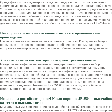
Среди фаворитов кондитерских изделий лидирующую позицию уверенно
занимают десерты, изготовленные на основе шоколада и шоколадной глазур
Этот кондитерский полуфабрикат используют для создания корпусных конф
и фигурок, а также для глазировки печенья и вафель. В условиях современно
экономической нестабильности производители сталкиваются с рядом
серьезных вызовов. Как найти баланс при производстве глазури без ущерба
для ее качества и конкурентоспособности, рассказали технологи ГК «ЭФКО».
Пять причин использовать яичный меланж в промышленном
производстве
Пастеризованный яичный меланж в линейке товаров ГК «Саратов-Птица»
появился в ответ на запрос представителей пищевой промышленности,
которые в своем производстве используют большое количество куриных яиц
Хранитель сладостей: как продлить сроки хранения конфет
Миндальные, вафельные, птичье молоко, пралине и помадки – набор
шоколадных конфет – это прекрасный подарок к любому празднику и приятн
сюрприз для простого чаепития. В идеале конфеты должны сохранять
привлекательный внешний вид на протяжении всего срока хранения. Однако
даже современные кондитерские технологии не могут до конца решить
проблему «поседения» конфет – белого налета, который появляется на
поверхности изделий. Технологи ГК «ЭФКО» рассказали, как добиться
стабильного качества конфет и избежать этой проблемы.
Новинка на российском рынке! Какао-порошок JB 850 — высочайш
качество и выгодные цены
Компания «СЕЛЛ-Сервис», один из крупнейших российских поставщиков кака
продуктов, предлагает уникальные новинки от JB COCOA — ведущего мирово