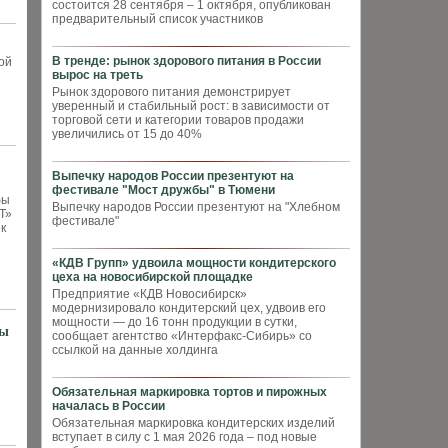
состоится 28 сентября – 1 октября, опубликован
предварительный список участников
В тренде: рынок здорового питания в России
ой
вырос на треть
Рынок здорового питания демонстрирует
уверенный и стабильный рост: в зависимости от
торговой сети и категории товаров продажи
увеличились от 15 до 40%
Выпечку народов России презентуют на
фестивале "Мост дружбы" в Тюмени
бы
Выпечку народов России презентуют на "Хлебном
Т»
фестивале"
к
«КДВ Групп» удвоила мощности кондитерского
цеха на новосибирской площадке
Предприятие «КДВ Новосибирск»
модернизировало кондитерский цех, удвоив его
мощности — до 16 тонн продукции в сутки,
сы
сообщает агентство «Интерфакс-Сибирь» со
ссылкой на данные холдинга
Обязательная маркировка тортов и пирожных
началась в России
Обязательная маркировка кондитерских изделий
вступает в силу с 1 мая 2026 года – под новые