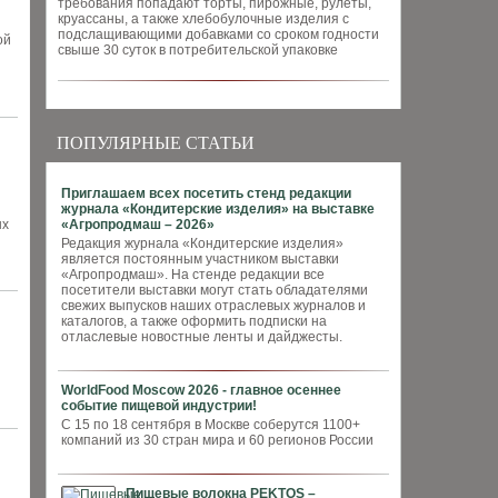
требования попадают торты, пирожные, рулеты,
круассаны, а также хлебобулочные изделия с
подслащивающими добавками со сроком годности
ой
свыше 30 суток в потребительской упаковке
ПОПУЛЯРНЫЕ СТАТЬИ
Приглашаем всех посетить стенд редакции
журнала «Кондитерские изделия» на выставке
ых
«Агропродмаш – 2026»
Редакция журнала «Кондитерские изделия»
является постоянным участником выставки
«Агропродмаш». На стенде редакции все
посетители выставки могут стать обладателями
свежих выпусков наших отраслевых журналов и
каталогов, а также оформить подписки на
отласлевые новостные ленты и дайджесты.
WorldFood Moscow 2026 - главное осеннее
событие пищевой индустрии!
С 15 по 18 сентября в Москве соберутся 1100+
компаний из 30 стран мира и 60 регионов России
Пищевые волокна PEKTOS –