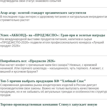
подтвердила свой статус знакового события
Агар-агар: золотой стандарт органического загустителя
В последние годы интерес к здоровому питанию и натуральным ингредиента
стремительно растет
Успех «АККОНД» на «ПРОДЭКСПО»: Гран-при и золотые награды
На международной выставке продуктов питания, напитков и сырья
«ПРОДЭКСПО-2026» подвели итоги профессионального конкурса «Лучший
продукт-2026»
Попробовать все: «Продэкспо 2026»
Как насчет конфет с гречишным чаем без сахара? Нежных, с кремовой
начинкой. Или горячего шоколада – насыщенного, чуть терпкого. А может, с
вишней и кусочком брауни?
Топ-5 причин выбрать продукцию КФ “Хлебный Спас”
Современная динамика рынка кондитерских изделий в России диктует
производителям свои законы. Важно не только выпускать качественную
продукцию, но и не забывать об актуальных трендах и особенностях структу
продаж
Торгово-производственная компания Стимул запускает новую