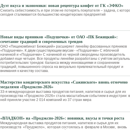
Дуэт вкуса и экономики: новая рецептура конфет от ГК «ЭФКО»
Снизить себестоимость и при этом не потерять покупателя – задача, с котор
сегодня сталкивается большинство кондитерских предприятий
Новые виды пряников «Подушечки» от ОАО «ПК Бежицкий»:
сочетание традиций и современных трендов
ОАО «Пищекомбинат Бежицкий» расширяет линейку фасованных пряников
«Подушечки». К двум существующим вкусам - «Подушечки» С яблочной
начинкой и «Подушечки» С начинкой из черной смородины производитель
добавил еще четыре. Все продукты линейки разработаны с учётом актуальн
потребительских трендов: баланса между инновациями и сохранением
традиций, повышенного спроса на визуально привлекательный продукт и
внимания к качеству состава.
Мастерство кондитерского искусства «Сажинского» вновь отмечено
медалями «Продэкспо‑2026»
33‑я международная выставка продуктов питания, напитков и сырья для их
производства «Продэкспо‑2026» стала масштабным событием в индустрии: в
ней приняли участие 2 014 компаний из 37 стран мира
«ВЛАДКОН» на «Продэкспо-2026»: новинки, вкусы и точки роста
Международная выставка продуктов питания, напитков и сырья для их
производств «Продэкспо», которая состоялась в феврале в Москве, вновь