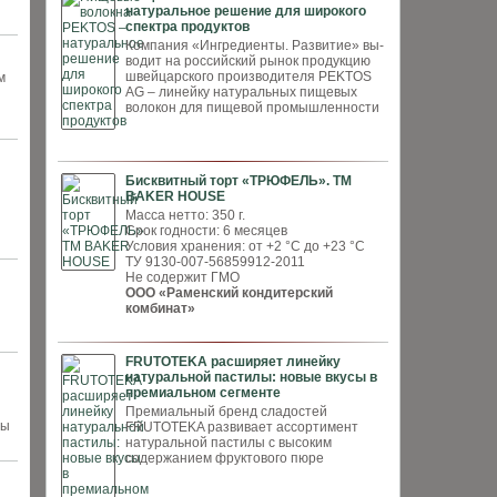
натуральное решение для широкого
спектра продуктов
Компания «Ингредиенты. Развитие» вы­
водит на российский рынок продукцию
швей­царского производителя PEKTOS
м
AG – ли­нейку натуральных пищевых
волокон для пи­щевой промышленности
Бисквитный торт «ТРЮФЕЛЬ». ТМ
BAKER HOUSE
Масса нетто: 350 г.
Срок годности: 6 месяцев
Условия хранения: от +2 °С до +23 °С
ТУ 9130-007-56859912-2011
Не содержит ГМО
ООО «Раменский кондитерский
комбинат»
FRUTOTEKA расширяет линейку
натуральной пастилы: новые вкусы в
премиальном сегменте
Премиальный бренд сладостей
ры
FRUTOTEKA развивает ассортимент
натуральной пастилы с высоким
содержанием фруктового пюре