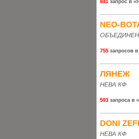
841
запрос в «
NEO-BOT
ОБЪЕДИНЕН
755
запросов в
ЛЯНЕЖ
НЕВА КФ
593
запроса в 
DONI ZEF
НЕВА КФ