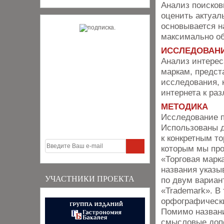
Анализ поисков
оценить актуал
основывается н
максимально о
ИССЛЕДОВАН
Анализ интерес
маркам, предст
исследования, 
интернета к ра
МЕТОДИКА
Исследование п
Использованы д
к конкретным т
которым мы пр
«Торговая марк
названия указы
УЧАСТНИКИ ПРОЕКТА
по двум вариан
«Trademark». В
орфографически
Помимо названи
смысловые допол