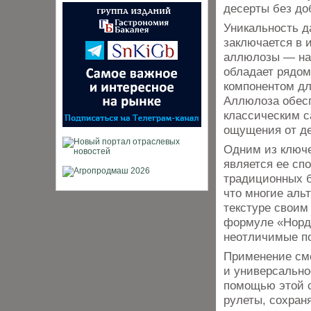
десерты без до
Уникальность д
заключается в 
аллюлозы — нат
обладает рядом
компонентом дл
Аллюлоза обесп
классическим с
ощущения от де
Одним из ключ
является ее сп
традиционных б
что многие аль
текстуре своим
формуле «Норд 
неотличимые по
Применение сме
и универсально
помощью этой с
рулеты, сохраня