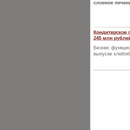
слоеное печен
Кондитерское 
245 млн рубле
Бизнес функцио
выпуске хлебоб