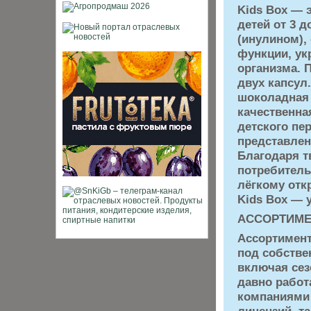
Kids Box — 
детей от 3 
(инулином)
функции, ук
организма. 
двух капсул
шоколадная 
качественна
детского пе
представлен
Благодаря т
потребитель
лёгкому отк
Kids Box — 
АССОРТИМЕ
Ассортимент
под собств
включая сез
давно работ
компаниями