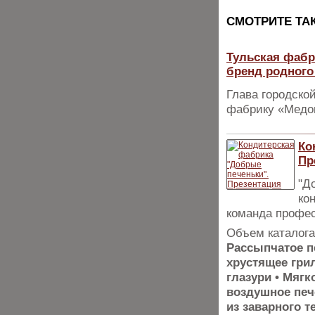
CМОТРИТЕ ТА
Тульская фабр
бренд родного
Глава городско
фабрику «Медо
Ко
Пр
"Д
ко
команда профес
Объем каталога
Рассыпчатое п
хрустящее гри
глазури • Мягк
воздушное пече
из заварного т