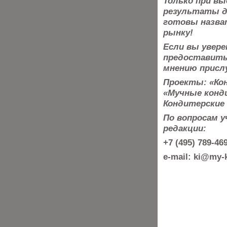
Только при вы
результаты
д
готовы назва
рынку!
Если вы увере
предоставить 
мнению присл
Проекты: «Кон
«Мучные конди
Кондитерские 
По вопросам 
редакции:
+7 (495) 789-4
e-mail: ki@my-k