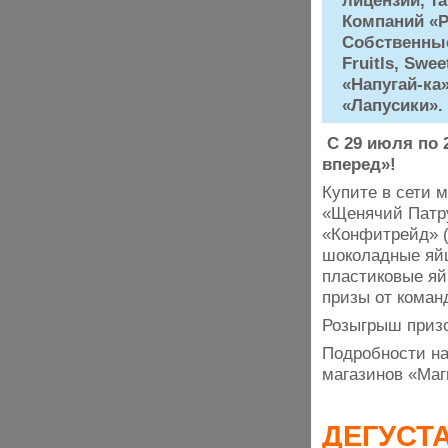
лицензий, та
Компаний «Р
Собственные
Fruitls, Swe
«Напугай-ка
«Лапусики».
С 29 июля по 2
вперед»!
Купите в сети 
«Щенячий Патру
«Конфитрейд» (
шоколадные яйц
пластиковые яй
призы от коман
Розыгрыш призо
Подробности на
магазинов «Маг
ДЕГУСТ