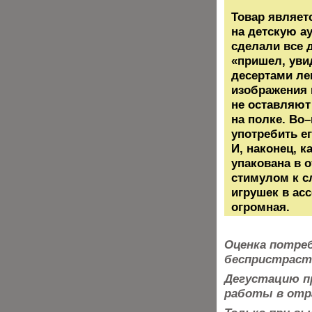
Товар являет
на детскую а
сделали все 
«пришел, уви
десертами ле
изображения 
не оставляют
на полке. Во
употребить ег
И, наконец, 
упакована в 
стимулом к с
игрушек в ас
огромная.
Оценка потре
беспристраст
Дегустацию п
работы в отра