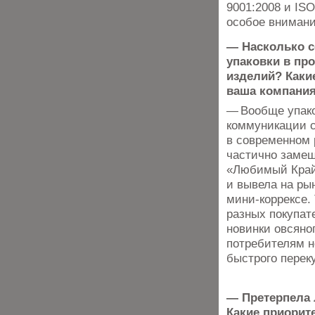
9001:2008 и ISO
особое внимани
— Насколько с
упаковки в пр
изделий? Каки
ваша компани
— Вообще упак
коммуникации с
в современном
частично замещ
«Любимый Край
и вывела на рын
мини-коррексе.
разных покупат
новинки овсяно
потребителям н
быстрого переку
— Претерпела 
Какие приорит