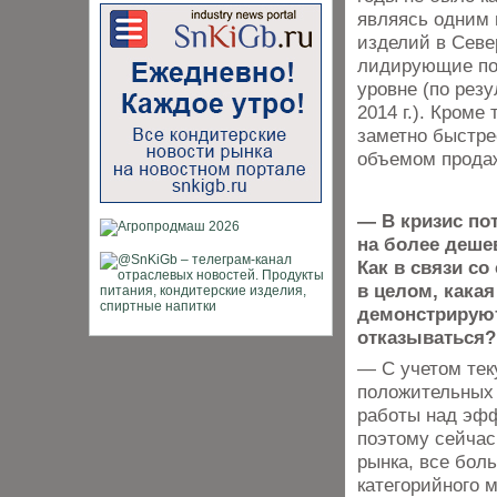
являясь одним 
изделий в Севе
лидирующие по
уровне (по рез
2014 г.). Кром
заметно быстре
объемом продаж
— В кризис по
на более дешев
Как в связи с
в целом, кака
демонстрируют
отказываться?
— С учетом тек
положительных 
работы над эфф
поэтому сейчас
рынка, все бол
категорийного 