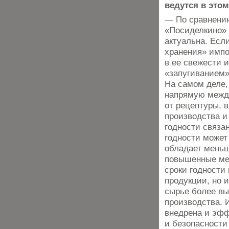
ведутся в это
— По сравнению
«Посиделкино» 
актуальна. Если
хранения» импо
в ее свежести 
«запугиванием»
На самом деле, 
напрямую между
от рецептуры, 
производства и 
годности связа
годности может
обладает мень
повышенные мер
сроки годности
продукции, но 
сырье более вы
производства. 
внедрена и эфф
и безопасности