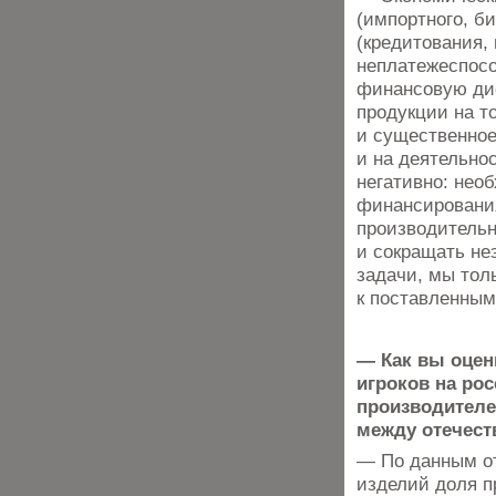
(импортного, би
(кредитования,
неплатежеспосо
финансовую дис
продукции на т
и существенное
и на деятельно
негативно: нео
финансирования
производительн
и сокращать не
задачи, мы тол
к поставленным
— Как вы оцен
игроков на ро
производителе
между отечест
— По данным от
изделий доля п