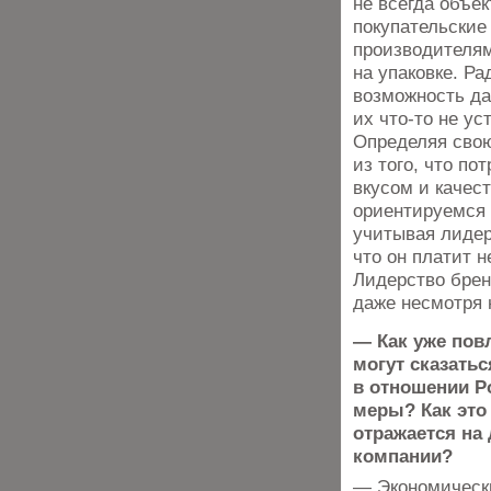
не всегда объе
покупательские
производителям
на упаковке. Ра
возможность да
их что-то не у
Определяя свою
из того, что п
вкусом и качес
ориентируемся 
учитывая лидер
что он платит н
Лидерство брен
даже несмотря 
— Как уже пов
могут сказать
в отношении Ро
меры? Как это
отражается на
компании?
— Экономически