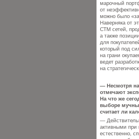
марочный портф
от неэффективн
можно было «за
Наверняка от э
СТМ сетей, про
а также позици
для покупателей
который под сил
на грани окупа
ведет разработ
на стратегичес
— Несмотря на
отмечают эксп
На что же сег
выборе мучных
считает ли ка
— Действительн
активными при 
естественно, с