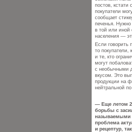
постов, кстати 
покупатели мог
сообщает стике
печенья. Нужно
в той или иной
населения — эт
Если говорить 
то покупатели,
и те, кто огран
могут побалова
с необычными д
вкусом. Это вы
продукции на фр
нейтральной по 
— Еще летом 2
борьбы с заси
называемыми «
проблема акту
и рецептур, та