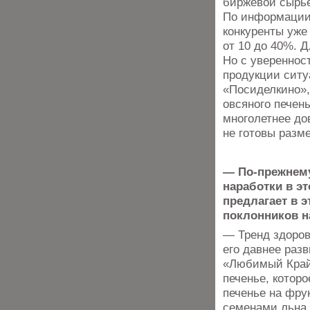
биржевой сырье
По информации 
конкуренты уже
от 10 до 40%. Д
Но с увереннос
продукции ситу
«Посиделкино»,
овсяного печен
многолетнее до
не готовы разм
— По-прежнему
наработки в э
предлагает в 
поклонников н
— Тренд здоров
его давнее разв
«Любимый Край»
печенье, котор
печенье на фру
семенами льна 