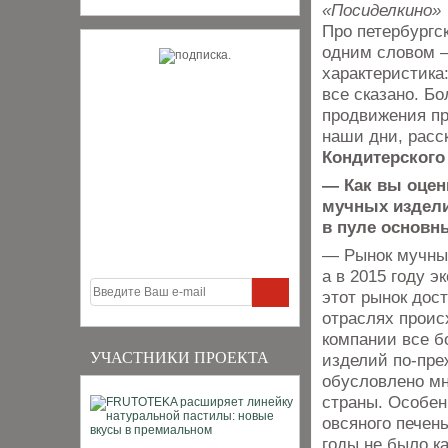
«Посиделкино»
Про петербургс
одним словом –
характеристика
все сказано. Бо
продвижения пр
наши дни, расс
Кондитерског
— Как вы оце
мучных издели
в пуле основн
— Рынок мучных
а в 2015 году э
этот рынок дост
отраслях проис
компании все б
УЧАСТНИКИ ПРОЕКТА
изделий по-пре
обусловлено мн
страны. Особен
овсяного печен
годы не было к