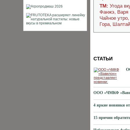
ТМ:
Угода вк
Фанжэ, Варя 
Чайное утро,
Гора, Шалтай
СТАТЬИ
О
ООО «ЧМКФ «Вавил
4 яркие новинки о
15 причин обратит