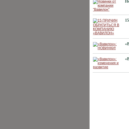
Н
1
«
«
ХИТЫ