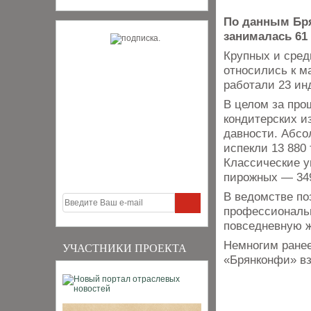
По данным Бря
занималась 61 
Крупных и сред
относились к м
работали 23 ин
В целом за про
кондитерских и
давности. Абсо
испекли 13 880 
Классические у
пирожных — 349
В ведомстве по
профессиональн
повседневную ж
Немногим ранее
УЧАСТНИКИ ПРОЕКТА
«Брянконфи» вз