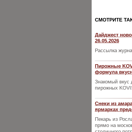
CМОТРИТЕ ТА
Дайджест ново
26.05.2026
Рассылка журна
Пирожные KOV
формула вкусн
Знакомый вкус 
пирожных KOVIS
Снеки из амара
ярмарках пред
Пекарь из Росл
прямо на моско
столичного пот