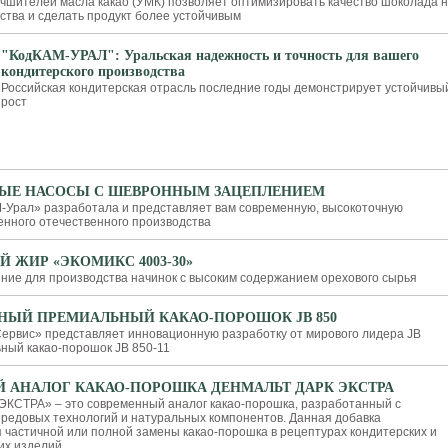
чшителей масла какао (УМК) позволяет оптимизировать качество шоколада 
дства и сделать продукт более устойчивым
"КодКАМ-УРАЛ": Уральская надежность и точность для вашего
кондитерского производства
Российская кондитерская отрасль последние годы демонстрирует устойчивы
рост
ЫЕ НАСОСЫ С ШЕВРОННЫМ ЗАЦЕПЛЕНИЕМ
Урал» разработала и представляет вам современную, высокоточную
енного отечественного производства
 ЖИР «ЭКОМИКС 4003-30»
ие для производства начинок с высоким содержанием орехового сырья
НЫЙ ПРЕМИАЛЬНЫЙ КАКАО-ПОРОШОК JB 850
рвис» представляет инновационную разработку от мирового лидера JB
ный какао-порошок JB 850-11
 АНАЛОГ КАКАО-ПОРОШКА ДЕНМАЛЬТ ДАРК ЭКСТРА
КСТРА» – это современный аналог какао-порошка, разработанный с
редовых технологий и натуральных компонентов. Данная добавка
 частичной или полной замены какао-порошка в рецептурах кондитерских и
их изделий.