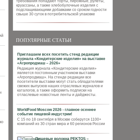
требования попадают торты, пирожные, рулеты,
круассаны, а также хлебобулочные изделия с
подслащивающими добавками со сроком годности
свыше 30 суток в потребительской упаковке
ий
ПОПУЛЯРНЫЕ СТАТЬИ
Приглашаем всех посетить стенд редакции
журнала «Кондитерские изделия» на выставке
«Агропродмаш – 2026»
Редакция журнала «Кондитерские изделия»
является постоянным участником выставки
«Агропродмаш». На стенде редакции все
посетители выставки могут стать обладателями
свежих выпусков наших отраслевых журналов и
каталогов, а также оформить подписки на
и
отласлевые новостные ленты и дайджесты.
WorldFood Moscow 2026 - главное осеннее
событие пищевой индустрии!
С 15 по 18 сентября в Москве соберутся 1100+
ко
компаний из 30 стран мира и 60 регионов России
Пищевые волокна PEKTOS –