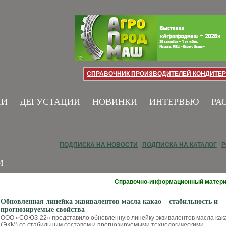
СПРАВОЧНИК ПРОИЗВОДИТЕЛЕЙ КОНДИТЕР
ИИ
ДЕГУСТАЦИИ
НОВИНКИ
ИНТЕРВЬЮ
РА
ПОДПИСКА НА НОВОСТИ
|
ПОДПИСКА НА КАТАЛОГ
|
Р
И
Справочно-информационный матер
Обновленная линейка эквивалентов масла какао – стабильность и
прогнозируемые свойства
ООО «СОЮЗ-22» представило обновлен­ную линейку эквивалентов масла ка­к
(ЭКМ) со стабильным составом и прогнозируемыми технологическими