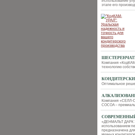
Использование улу
этапе его произво
ШЕСТЕРЕНЧАТ
Компания «КодКАМ-
технологию собств
КОНДИТЕРСКИЙ
Оптимальное решен
АЛКАЛИЗОВАН
Компания «СЕЛЛ-Се
COCOA – премиаль
СОВРЕМЕННЫЙ
«ДЕНМАЛЬТ ДАРК Э
использованием пе
предназначена для
мучных кондитерск