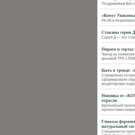
Поздравляем Вас с
«Комус-Упаковка
РК-06 в безреберн
Стаканы серии Д
Серия Д — это сти
Пироги и торты
Тренд на снижение 
крышкой ТРК-170К
Быть в тренде: 
Стремление потреб
сформировали спро
кондитерские изде
Новинка от «КОМ
отрасли
Крупнейший произв
презентовал новую
Глюкоза фермент
натуральный сос
Специалисты груп