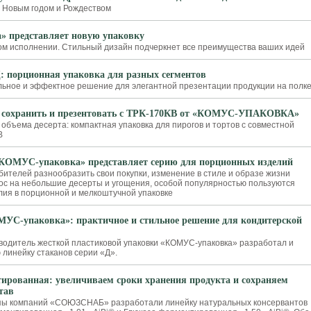
 Новым годом и Рождеством
» представляет новую упаковку
ом исполнении. Стильный дизайн подчеркнет все преимущества ваших идей
: порционная упаковка для разных сегментов
льное и эффектное решение для элегантной презентации продукции на полк
: сохранить и презентовать с ТРК-170КВ от «КОМУС-УПАКОВКА»
объема десерта: компактная упаковка для пирогов и тортов с совместной
В
«КОМУС-упаковка» представляет серию для порционных изделий
ителей разнообразить свои покупки, изменение в стиле и образе жизни
с на небольшие десерты и угощения, особой популярностью пользуются
лия в порционной и мелкоштучной упаковке
УС-упаковка»: практичное и стильное решение для кондитерской
одитель жесткой пластиковой упаковки «КОМУС-упаковка» разработал и
 линейку стаканов серии «Д».
ированная: увеличиваем сроки хранения продукта и сохраняем
тав
пы компаний «СОЮЗСНАБ» разработали линейку натуральных консервантов