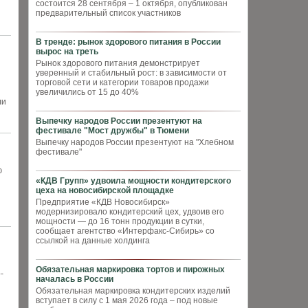
состоится 28 сентября – 1 октября, опубликован
предварительный список участников
В тренде: рынок здорового питания в России
вырос на треть
Рынок здорового питания демонстрирует
уверенный и стабильный рост: в зависимости от
торговой сети и категории товаров продажи
увеличились от 15 до 40%
ли
Выпечку народов России презентуют на
фестивале "Мост дружбы" в Тюмени
Выпечку народов России презентуют на "Хлебном
фестивале"
ю
«КДВ Групп» удвоила мощности кондитерского
цеха на новосибирской площадке
Предприятие «КДВ Новосибирск»
модернизировало кондитерский цех, удвоив его
мощности — до 16 тонн продукции в сутки,
сообщает агентство «Интерфакс-Сибирь» со
ссылкой на данные холдинга
Обязательная маркировка тортов и пирожных
­
началась в России
Обязательная маркировка кондитерских изделий
вступает в силу с 1 мая 2026 года – под новые