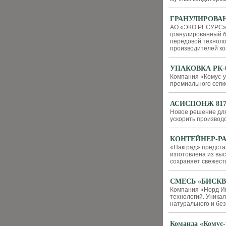
ГРАНУЛИРОВА
АО «ЭКО РЕСУРС» 
гранулированный б
передовой техноло
производителей ко
УПАКОВКА РК-06
Компания «Комус-у
премиального сегм
АСИСПОНЖ 817.
Новое решение для
ускорить производ
КОНТЕЙНЕР-РА
«Пакград» предста
изготовлена из вы
сохраняет свежест
СМЕСЬ «БИСКВ
Компания «Норд Ин
технологий. Уника
натурального и бе
Команда «Комус-