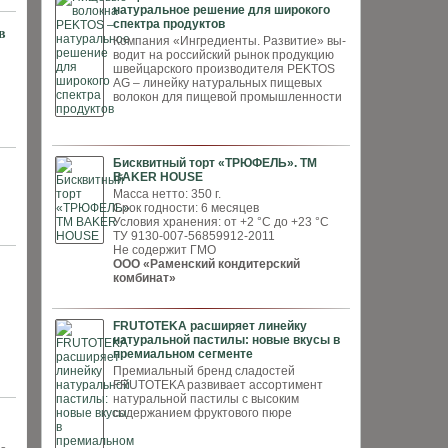
натуральное решение для широкого
спектра продуктов
в
Компания «Ингредиенты. Развитие» вы­
водит на российский рынок продукцию
швей­царского производителя PEKTOS
AG – ли­нейку натуральных пищевых
волокон для пи­щевой промышленности
Бисквитный торт «ТРЮФЕЛЬ». ТМ
BAKER HOUSE
Масса нетто: 350 г.
Срок годности: 6 месяцев
Условия хранения: от +2 °С до +23 °С
ТУ 9130-007-56859912-2011
Не содержит ГМО
ООО «Раменский кондитерский
комбинат»
FRUTOTEKA расширяет линейку
натуральной пастилы: новые вкусы в
премиальном сегменте
Премиальный бренд сладостей
FRUTOTEKA развивает ассортимент
натуральной пастилы с высоким
содержанием фруктового пюре