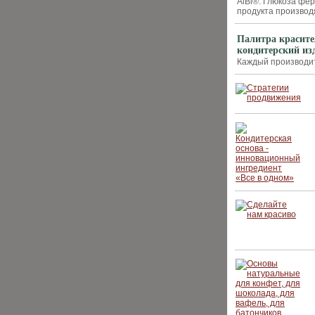
AiBi®: Глюкоза фе
продукта производя
Палитра красит
кондитерский из
Каждый производит