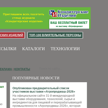
СКИХ ИЗДЕЛИЙ
ТОП-100 ВЛИЯТЕЛЬНЫЕ ПЕРСОНЫ
ССЫЛКИ
КАТАЛОГИ
ТЕХНОЛОГИИ
ЕКЛАМА
|
КОНТАКТЫ
ПОПУЛЯРНЫЕ НОВОСТИ
иал
Опубликован предварительный список
участников выставки «Агропродмаш-2026»
На официальном сайте 31-й международной
выставки оборудования, технологий, сырья и
ингредиентов для пищевой и перерабатывающей
ао
промышленности «Агропродмаш-2026», которая