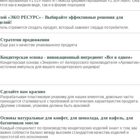
рментированная «1.01» AiBi® и Глюкоза ферментированная «1.50» AiBi®. Оба
тся как в жидком виде, так и в форме порошков
елей «ЭКО РЕСУРС» - Выбирайте эффективные решения для
делий!
ель стремится создать продукт, который завоюет сердце потребителя.
Стратегии продвижения
Еще раз о качестве упакованного продукта
Кондитерская основа - инновационный ингредиент «Все в одном»
Кондитерская основа «Энергия» от белорусского производителя «Ароматик»
источник импульса для вашего кондитерского шедевра!
Сделайте нам красиво
Разрабатывая пластиковую упаковку для наших клиентов, довольно часто
приходится сталкиваться с проблемой эстетических характеристик продукта.
Другими словами, упаковка должна быть красивой
Основы натуральные для конфет, для шоколада, для вафель, для
батончиков мюсли
Каждый специалист по производству кондитерских изделий знает о том, как
важно соблюсти баланс между высоким стандартом качества изделий и
простотой его исполнения