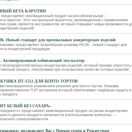
ННЫЙ БЕТА-КАРОТИН
представляет инновационный продукт на российском рынке –
ета-каротин. Этот натуральный краситель, произведенный с применением
гии сушки, является инструментом, который открывает новые возможности д
ндитерских изделий.
. Новый стандарт для премиальных кондитерских изделий
паковка» представляет безреберную упаковку РК-06 – новый стандарт для
ента кондитерской продукции
 Активированный взбивающий эмульгатор
 производителей мучных кондитерских изделий, который призван упростить 
ственный процесс, обеспечивая при этом высокое качество готовых изделий
КУШКА ПТ-1512 ДЛЯ БЕНТО-ТОРТОВ
вил инновационное упаковочное решение для бенто-тортов. Упаковка
сококачественного ПЭТ материала который обеспечивает надёжную защиту и
ь продукта
ИТ БЕЛЫЙ БЕЗ САХАРА»
гредиентс» представляет революционный продукт на рынке кондитерских
льность данного продукта заключается в использовании аллюлозы —
зопасного сахарозаменителя.
упаковка» поздравляет Вас с Новым годом и Рождеством