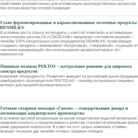
свойствами, разработанных для опти­мизации производственных процес­сов
без потери качества готовой про­дукции
Сухие ферментированные и карамелизованные молочные продукты
DENMILK®
В условиях роста спроса на продукты с «чистой этикеткой» и оптимизации
логистических цепочек ГК «СОЮЗСНАБ» предлагает системное решение –
линейку 100% натуральных сухих ингредиентов DENMILK®, позволяющих
создавать продукты с маркировкой «йогуртовый», «творожный», «сырный» и
«молочно-карамельный» без использования ароматизаторов и «Е»-
компонентов
Пищевые волокна PEKTOS – натуральное решение для широкого
спектра продуктов
Компания «Ингредиенты. Развитие» вы­водит на российский рынок продукци
швей­царского производителя PEKTOS AG – ли­нейку натуральных пищевых
волокон для пи­щевой промышленности
Готовые сахарные помадки «Гамми» – стандартизация декора и
оптимизация кондитерского производства
В условиях высокой кон­куренции на рынке конди­терских изделий визуальная
привлекательность и пред­сказуемость качества ста­новятся ключевыми факто
рами удержания покупателя. В ответ на этот запрос компания «Гамми»
выводит на рынок две линейки готовых сахарных помадок