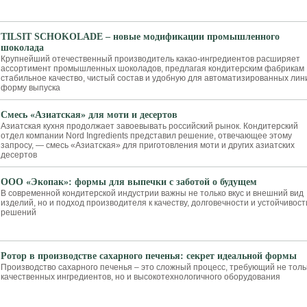
TILSIT SCHOKOLADE – новые модификации промышленного
шоколада
Крупнейший отечественный произ­водитель какао-ингредиентов расши­ряет
ассортимент промышленных шо­коладов, предлагая кондитерским фа­брикам
стабильное качество, чистый состав и удобную для автоматизиро­ванных лин
форму выпуска
Смесь «Азиатская» для моти и десертов
Азиатская кухня продолжает завоевывать российский рынок. Кондитерский
отдел компании Nord Ingredients представил решение, отвечающее этому
запросу, — смесь «Азиатская» для приготовления моти и других азиатских
десертов
ООО «Экопак»: формы для выпечки с заботой о будущем
В современной кондитерской индустрии важны не только вкус и внешний вид
изделий, но и подход производителя к качеству, долговечности и устойчивост
решений
Ротор в производстве сахарного печенья: секрет идеальной формы
Производство сахарного печенья – это сложный процесс, требующий не толь
качественных ингредиентов, но и высокотехнологичного оборудования