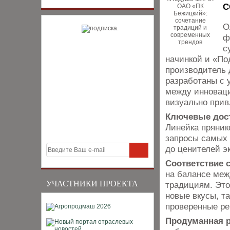
С
О
ф
с
начинкой и «По
производитель 
разработаны с 
между инноваци
визуально прив
Ключевые дост
Линейка пряник
запросы самых 
до ценителей э
Соответствие 
на балансе ме
УЧАСТНИКИ ПРОЕКТА
традициям. Это
новые вкусы, т
проверенные р
Продуманная р