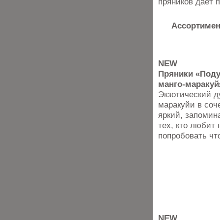
пряников даёт 
Ассортимен
NEW
Пряники «Поду
манго‑маракуй
Экзотический д
маракуйи в соч
яркий, запомин
тех, кто любит
попробовать что
NEW