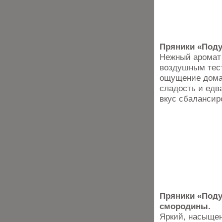
Пряники «Поду
Нежный аромат 
воздушным тест
ощущение домаш
сладость и едв
вкус сбалансир
Пряники «Поду
смородины.
Яркий, насыщен