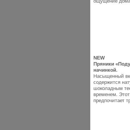
ощущение дома
NEW
Пряники «Под
начинкой.
Насыщенный вку
содержится нат
шоколадным тес
временем. Этот
предпочитает т