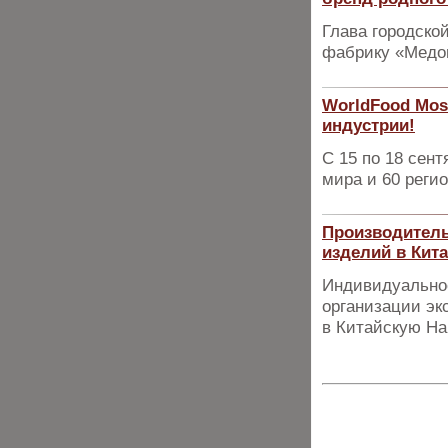
Глава городско
фабрику «Медо
WorldFood Mos
индустрии!
С 15 по 18 сент
мира и 60 реги
Производитель
изделий в Кит
Индивидуальное
организации эк
в Китайскую Н