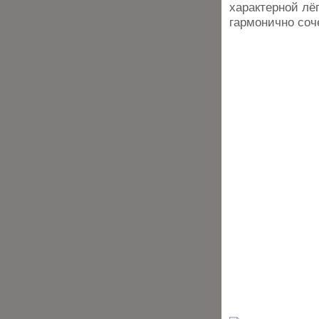
характерной лё
гармонично соч