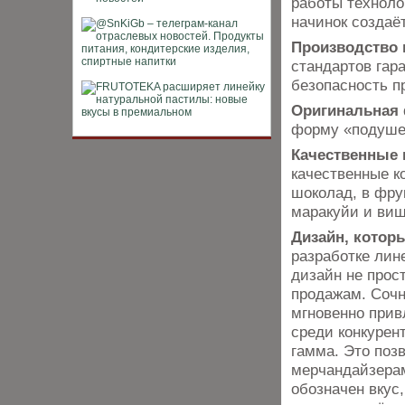
работы техноло
начинок создаё
Производство 
стандартов гар
безопасность п
Оригинальная
форму «подуше
Качественные 
качественные к
шоколад, в фру
маракуйи и виш
Дизайн, котор
разработке лин
дизайн не прос
продажам. Сочн
мгновенно прив
среди конкурен
гамма. Это поз
мерчандайзерам
обозначен вкус