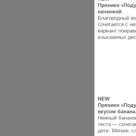
Пряники «Под
начинкой.
Благородный вк
сочетается с н
вариант понрав
изысканных дес
NEW
Пряники «Поду
вкусом банана
Нежный банано
теста — сочетан
дети. Мягкие, 