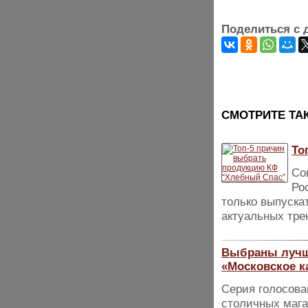
Поделиться с 
CМОТРИТЕ ТА
То
Со
Ро
только выпуска
актуальных тре
Выбраны лучши
«Московское к
Серия голосова
столичных мага