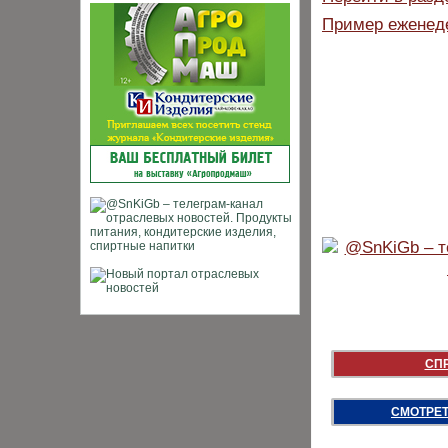
Пример еженеде
СП
СМОТРЕТ