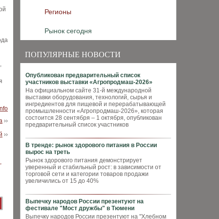
ой
Регионы
Рынок сегодня
ода
ПОПУЛЯРНЫЕ НОВОСТИ
,
Опубликован предварительный список
я
участников выставки «Агропродмаш-2026»
На официальном сайте 31-й международной
выставки оборудования, технологий, сырья и
ингредиентов для пищевой и перерабатывающей
nfo
промышленности «Агропродмаш-2026», которая
состоится 28 сентября – 1 октября, опубликован
а
››
предварительный список участников
й
››
В тренде: рынок здорового питания в России
вырос на треть
Рынок здорового питания демонстрирует
уверенный и стабильный рост: в зависимости от
торговой сети и категории товаров продажи
увеличились от 15 до 40%
Выпечку народов России презентуют на
фестивале "Мост дружбы" в Тюмени
Выпечку народов России презентуют на "Хлебном