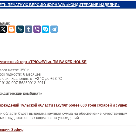
ЕТЬ ПЕЧАТНУЮ ВЕРСИЮ ЖУРНАЛА «КОНДИТЕРСКИЕ ИЗДЕЛИЯ»
зьями:
исквитный торт «ТРЮФЕЛЬ». ТМ BAKER HOUSE
сса нетто: 350 г.
рок годности: 6 месяцев
ловия хранения: от +2 °С до +23 °С
У 9130-007-56859912-2011
ондитерский комбинат»
реждений Тульской области закупят более 600 тонн сухарей и сушек
ой области будет выделана крупная сумма на обеспечение качественным
ых государственных социальных учреждений
акции. Зефир