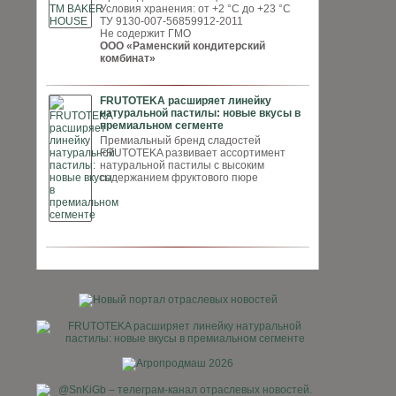
Условия хранения: от +2 °С до +23 °С
ТУ 9130-007-56859912-2011
Не содержит ГМО
ООО «Раменский кондитерский
комбинат»
FRUTOTEKA расширяет линейку
натуральной пастилы: новые вкусы в
премиальном сегменте
Премиальный бренд сладостей
FRUTOTEKA развивает ассортимент
натуральной пастилы с высоким
содержанием фруктового пюре