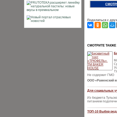
СМОТР
Поделиться с дру
CМОТРИТЕ ТАКЖЕ
Б
Ма
С
Ус
Т
Не содержит ГМО
ООО «Раменский к
Для социальных уч
Из бюджета Тульск
питанием подопечн
ТОП-10 Выбор ред