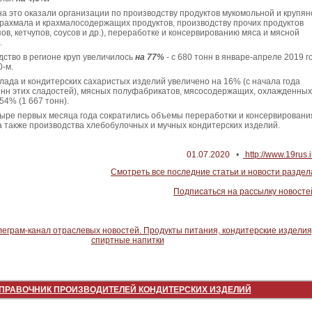
а это оказали организации по производству продуктов мукомольной и крупян
рахмала и крахмалосодержащих продуктов, производству прочих продуктов
ов, кетчупов, соусов и др.), переработке и консервированию мяса и мясной
.
ство в регионе круп увеличилось
на 77%
- с 680 тонн в январе-апреле 2019 г
0-м.
ада и кондитерских сахаристых изделий увеличено на 16% (с начала года
онн этих сладостей), мясных полуфабрикатов, мясосодержащих, охлажденных
54% (1 667 тонн).
тыре первых месяца года сократились объемы переработки и консервировани
а также производства хлебобулочных и мучных кондитерских изделий.
01.07.2020
•
http://www.19rus.i
Смотреть все последние статьи и новости раздел
Подписаться на рассылку новосте
ПРАВОЧНИК ПРОИЗВОДИТЕЛЕЙ КОНДИТЕРСКИХ ИЗДЕЛИЙ