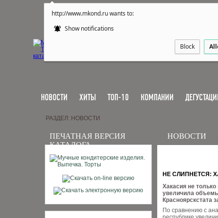
http://www.mkond.ru wants to:
Show notifications
Block
Al
НОВОСТИ
ХИТЫ
ТОП-10
КОМПАНИИ
ДЕГУСТАЦИ
РАЗДЕЛ: НОВОСТИ
ПЕЧАТНАЯ ВЕРСИЯ
НОВОСТИ
КАТАЛОГА
НЕ СЛИПНЕТСЯ: 
Хакасия не только
увеличила объемы.
Красноярскстата за
По сравнению с ан
республике увелич