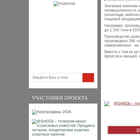
Значимое влияние н
промышленности, к
(шоколада, майонез
пищевой продукции
Например, производ
до 1 205 тонн в 202
Производство шокол
произведено 396 т
замороженных - на 
Вместе с тем за че
фруктов и овощей, 
УЧАСТНИКИ ПРОЕКТА
С