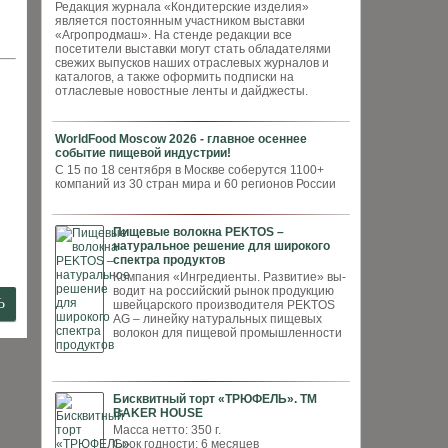
Редакция журнала «Кондитерские изделия»
является постоянным участником выставки
«Агропродмаш». На стенде редакции все
посетители выставки могут стать обладателями
свежих выпусков наших отраслевых журналов и
каталогов, а также оформить подписки на
отласлевые новостные ленты и дайджесты.
WorldFood Moscow 2026 - главное осеннее
событие пищевой индустрии!
С 15 по 18 сентября в Москве соберутся 1100+
компаний из 30 стран мира и 60 регионов России
Пищевые волокна PEKTOS –
натуральное решение для широкого
спектра продуктов
Компания «Ингредиенты. Развитие» вы­
водит на российский рынок продукцию
швей­царского производителя PEKTOS
AG – ли­нейку натуральных пищевых
волокон для пи­щевой промышленности
Бисквитный торт «ТРЮФЕЛЬ». ТМ
BAKER HOUSE
Масса нетто: 350 г.
Срок годности: 6 месяцев