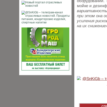
оборудовании. 
мойке и дезин
вариативность 
при этом она о
усиления риско
на их снижение
СП