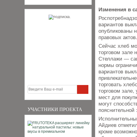
Изменения в с
Роспотребнадзо
вариантов выкл
опубликованы н
правовых актов
Сейчас хлеб мо
торговом зале н
Стеллажи — са
нормы огранич
вариантов выкл
привлекательне
торговать хлеб
торговом зале,
мест для покуп
могут способст
УЧАСТНИКИ ПРОЕКТА
пояснительной 
Исполнительный
Айдиев отметил
кроме возможно