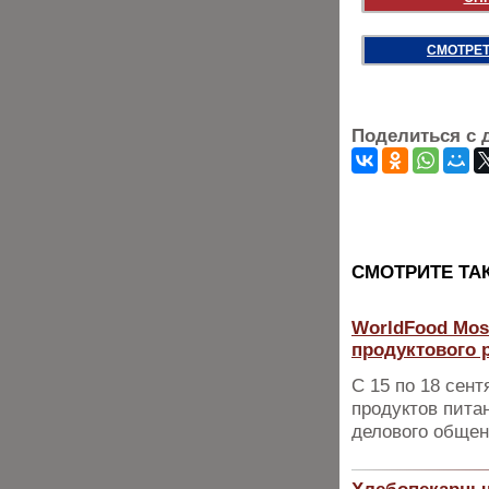
СМОТРЕТ
Поделиться с 
CМОТРИТЕ ТА
WorldFood Mos
продуктового 
С 15 по 18 сен
продуктов пита
делового общен