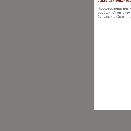
Зарплата кондитер
Профессиональный к
сообщил Агентству
будущего» Святосл