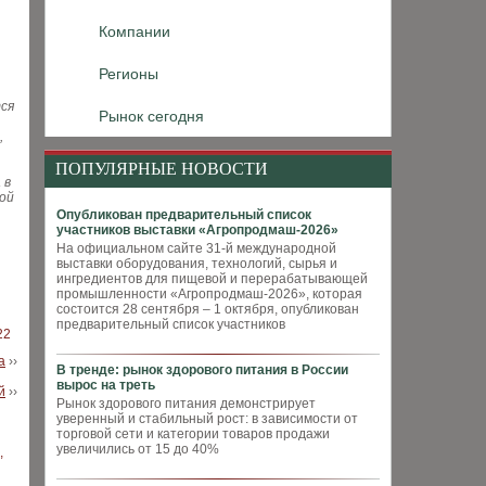
Компании
Регионы
ся
Рынок сегодня
,
ПОПУЛЯРНЫЕ НОВОСТИ
 в
кой
Опубликован предварительный список
участников выставки «Агропродмаш-2026»
На официальном сайте 31-й международной
выставки оборудования, технологий, сырья и
ингредиентов для пищевой и перерабатывающей
промышленности «Агропродмаш-2026», которая
состоится 28 сентября – 1 октября, опубликован
предварительный список участников
22
а
››
В тренде: рынок здорового питания в России
вырос на треть
й
››
Рынок здорового питания демонстрирует
уверенный и стабильный рост: в зависимости от
торговой сети и категории товаров продажи
увеличились от 15 до 40%