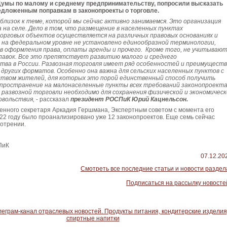
Думы по малому и среднему предпринимательству, попросили высказать
едложенным поправкам в законопроекты о торговле.
ь близок к теме, которой мы сейчас активно занимаемся. Это организация
 на селе. Дело в том, что размещение в населенных пунктах
рговых объектов осуществляется на различных правовых основаниях и
м на федеральном уровне не установлено единообразной терминологии,
в оформления права, оплаты аренды и прочего. Кроме того, не учитывают
авок. Все это препятствует развитию малого и среднего
ва в России. Развозная торговля имеет ряд особенностей и преимуществ
других форматов. Особенно она важна для сельских населенных пунктов с
твом жителей, для которых это порой единственный способ получить
спространение на малонаселенные пункты всех требований законопроекта
 развозной торговли необходимо для сохранения физической и экономичес
овольствия,
- рассказал
президент РОСПиК Юрий Кацнельсон.
енного секретаря Аркадия Гершмана, Экспертным советом с момента его
2 году было проанализировано уже 12 законопроектов. Еще семь сейчас
мотрении.
ПиК
07.12.20
Смотреть все последние статьи и новости раздел
Подписаться на рассылку новосте