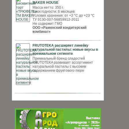
BAKER HOUSE
Масса нетто: 350 г.
Срок годности: 6 месяцев
Условия хранения: от +2 °С до +23 °С
ТУ 9130-007-56859912-2011
Не содержит ГМО
ООО «Раменский кондитерский
комбинат»
FRUTOTEKA расширяет линейку
натуральной пастилы: новые вкусы в
премиальном сегменте
Премиальный бренд сладостей
FRUTOTEKA развивает ассортимент
натуральной пастилы с высоким
содержанием фруктового пюре