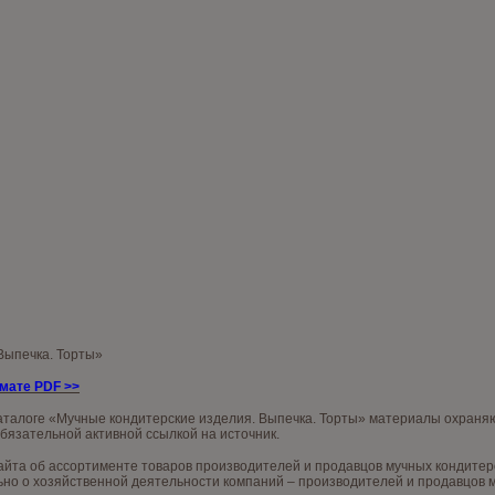
 Выпечка. Торты»
рмате PDF
>>
аталоге «Мучные кондитерские изделия. Выпечка. Торты» материалы охраняю
обязательной активной ссылкой на источник.
та об ассортименте товаров производителей и продавцов мучных кондитерски
о о хозяйственной деятельности компаний – производителей и продавцов му