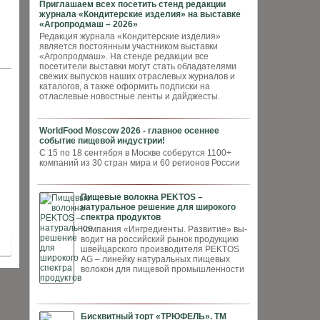
Приглашаем всех посетить стенд редакции
журнала «Кондитерские изделия» на выставке
«Агропродмаш – 2026»
Редакция журнала «Кондитерские изделия»
является постоянным участником выставки
«Агропродмаш». На стенде редакции все
посетители выставки могут стать обладателями
свежих выпусков наших отраслевых журналов и
каталогов, а также оформить подписки на
отласлевые новостные ленты и дайджесты.
WorldFood Moscow 2026 - главное осеннее
событие пищевой индустрии!
С 15 по 18 сентября в Москве соберутся 1100+
компаний из 30 стран мира и 60 регионов России
Пищевые волокна PEKTOS –
натуральное решение для широкого
спектра продуктов
Компания «Ингредиенты. Развитие» вы­
водит на российский рынок продукцию
швей­царского производителя PEKTOS
AG – ли­нейку натуральных пищевых
волокон для пи­щевой промышленности
Бисквитный торт «ТРЮФЕЛЬ». ТМ