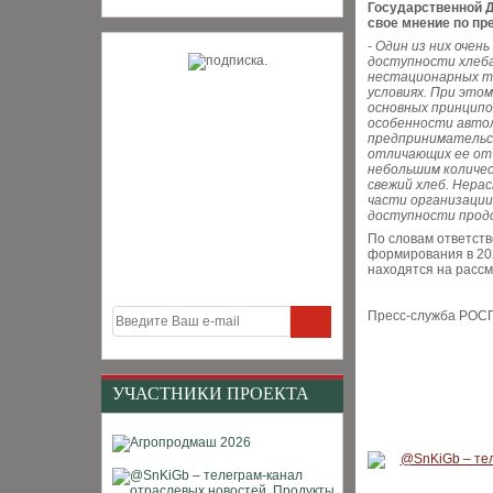
Государственной 
свое мнение по пр
-
Один из них очен
доступности хлеба
нестационарных то
условиях. При это
основных принципо
особенности автол
предпринимательст
отличающих ее от 
небольшим количес
свежий хлеб. Нера
части организации
доступности прод
По словам ответств
формирования в 202
находятся на расс
Пресс-служба РОС
УЧАСТНИКИ ПРОЕКТА