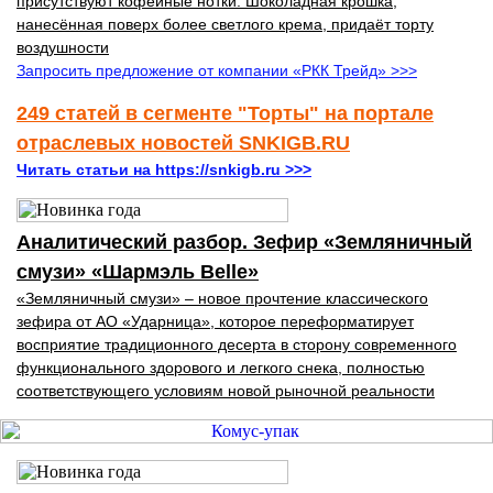
присутствуют кофейные нотки. Шоколадная крошка,
нанесённая поверх более светлого крема, придаёт торту
воздушности
Запросить предложение от компании «РКК Трейд» >>>
249 статей в сегменте "Торты" на портале
отраслевых новостей SNKIGB.RU
Читать статьи на https://snkigb.ru >>>
Аналитический разбор. Зефир «Земляничный
смузи» «Шармэль Belle»
«Земляничный смузи» – новое прочтение классического
зефира от АО «Ударница», которое переформатирует
восприятие традиционного десерта в сторону современного
функционального здорового и легкого снека, полностью
соответствующего условиям новой рыночной реальности