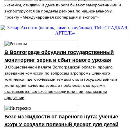
чизкейки, сэндвичи и даже пироги бывают замороженными и
экспортируются за пределы региона по национальному
проекту «Международная кооперация и экспорт»
В Волгограде обсудили государственный
мониторинг зерна и сбыт нового урожая
В Общественной палате Волгоградской области прошло
заседание комиссии по вопросам агропромышленного
комплекса, где ключевыми темами стали государственный
мониторинг качества зерна и проблемы, с которыми
сталкиваются сельхозпроизводители при реализации
продукции
Безе из жидкости от вареного нута: ученые
ЮУрГУ создали полезный десерт для детей