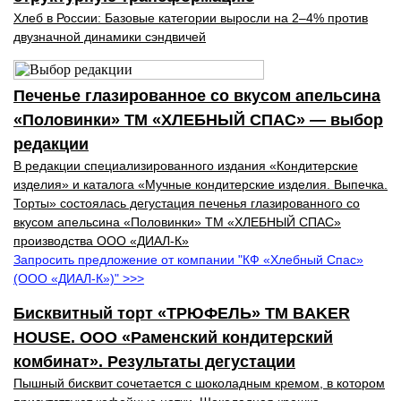
Хлеб в России: Базовые категории выросли на 2–4% против
двузначной динамики сэндвичей
Печенье глазированное со вкусом апельсина
«Половинки» ТМ «ХЛЕБНЫЙ СПАС» — выбор
редакции
В редакции специализированного издания «Кондитерские
изделия» и каталога «Мучные кондитерские изделия. Выпечка.
Торты» состоялась дегустация печенья глазированного со
вкусом апельсина «Половинки» ТМ «ХЛЕБНЫЙ СПАС»
производства ООО «ДИАЛ-К»
Запросить предложение от компании "КФ «Хлебный Спас»
(ООО «ДИАЛ-К»)" >>>
Бисквитный торт «ТРЮФЕЛЬ» ТМ BAKER
HOUSE. ООО «Раменский кондитерский
комбинат». Результаты дегустации
Пышный бисквит сочетается с шоколадным кремом, в котором