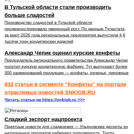
В Тульской области стали производить
больше сладостей
Производство сладостей в Тульской области
продемонстрировало уверенный рост. По данным Туластата,
за март 2026 года региональные предприятия выпустили 4,6
тысячи тонн кондитерских изделий
Александр Чепик оценил курские конфеты
Председатель регионального правительства Александр Чепик
посетил курскую кондитерскую фабрику. Тут выпускают более
300 наименований продукции — конфеты, печенье, пирожные
832 статьи в сегменте "Конфеты" на портале
отраслевых новостей SNKIGB.RU
Читать статьи на https://snkigb.ru >>>
Сладкий экспорт нацпроекта
Приятные новости для сладкоежек — Ульяновские десерты из
натуральных продуктов набирают популярность. Торты,