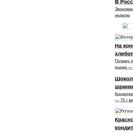
В Рос
Экономис
неделю
На ко
хлебо
Почему п
рынка — 
Шокола
шринк
Кондитер
— 75 г в
Красно
кондит