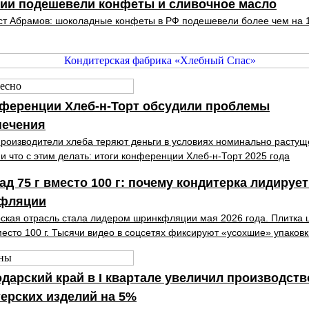
сии подешевели конфеты и сливочное масло
т Абрамов: шоколадные конфеты в РФ подешевели более чем на 
нференции Хлеб-н-Торт обсудили проблемы
печения
роизводители хлеба теряют деньги в условиях номинально растущ
и что с этим делать: итоги конференции Хлеб-н-Торт 2025 года
д 75 г вместо 100 г: почему кондитерка лидирует
фляции
ская отрасль стала лидером шринкфляции мая 2026 года. Плитка
место 100 г. Тысячи видео в соцсетях фиксируют «усохшие» упаковк
дарский край в I квартале увеличил производств
ерских изделий на 5%