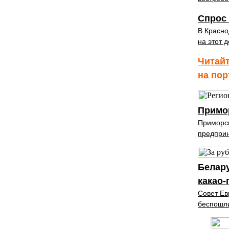
Спрос 
В Красно
на этот 
Читайт
на пор
Примо
Приморск
предприн
Белар
какао
Совет Ев
беспошли