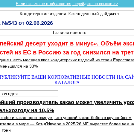
Если письмо не отображается, перейдите по ссылке >>
 №543 от 02.06.2026
пейский десерт уходит в минус». Объём экс
стей из ЕС в Россию за год снизился на тре
дние шесть месяцев ввоз кондитерских изделий из стран Евросоюза
уменьшился на 33%
йший производитель какао может увеличить уро
ельхозгоду на 10,5%
 кофе и какао прогнозирует, что урожай какао-бобов в крупнейшем
ителем в мире — Кот-д’Ивуаре в 2025/26 МГ вырастет более чем н
н тонн