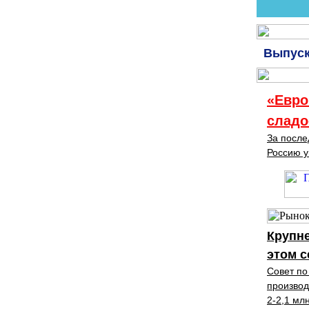
Выпуск
«Евро
сладо
За после
Россию 
Крупне
этом с
Совет по
производ
2-2,1 мл