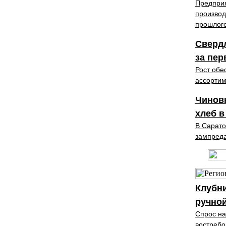
Предприя
производ
прошлого
Свердл
за пер
Рост обе
ассортим
Чиновн
хлеб в
В Сарато
зампреда
Клубн
ручной
Спрос на
востребо