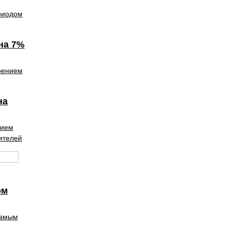
риодом
на 7%
рением
на
тием
ителей
ом
самым