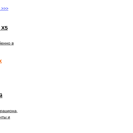
 >>>
 X5
бенно в
х
й
 рациона,
нты и