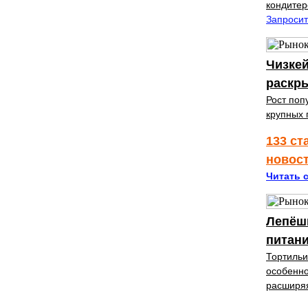
кондитер
Запросит
Чизкей
раскр
Рост поп
крупных 
133 ст
новос
Читать с
Лепёшк
питан
Тортильи
особенно
расширяя