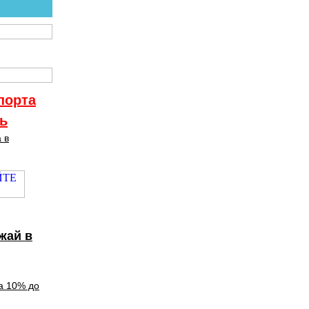
порта
ть
 в
жай в
а 10% до