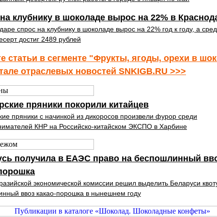
на клубнику в шоколаде вырос на 22% в Краснод
даре спрос на клубнику в шоколаде вырос на 22% год к году, а сре
десерт достиг 2489 рублей
е статьи в сегменте "Фрукты, ягоды, орехи в шо
тале отраслевых новостей SNKIGB.RU >>>
рские пряники покорили китайцев
ие пряники с начинкой из дикоросов произвели фурор среди
имателей КНР на Российско-китайском ЭКСПО в Харбине
усь получила в ЕАЭС право на беспошлинный вв
-порошка
разийской экономической комиссии решил выделить Беларуси квот
нный ввоз какао-порошка в нынешнем году