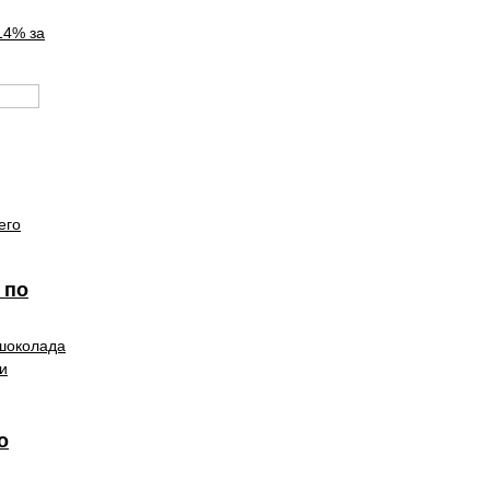
14% за
его
 по
 шоколада
и
о