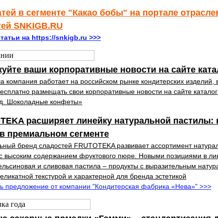
атей в сегменте "Какао бобы" на портале отрасл
тей SNKIGB.RU
татьи на https://snkigb.ru >>>
уйте ваши корпоративные новости на сайте ката
а компания работает на российском рынке кондитерских изделий, 
есплатно размещать свои корпоративные новости на сайте каталог
д. Шоколадные конфеты»
TEKA расширяет линейку натуральной пастилы:
 в премиальном сегменте
ьный бренд сладостей FRUTOTEKA развивает ассортимент натура
с высоким содержанием фруктового пюре. Новыми позициями в ли
ельсиновая и сливовая пастила – продукты с выразительным нату
деликатной текстурой и характерной для бренда эстетикой
ь предложение от компании "Кондитерская фабрика «Нева»" >>>