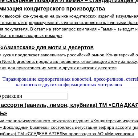
е сахарные помадки «Гамми» – стандартизация 
мизация кондитерского производства
ях высокой кон­куренции на рынке конди­терских изделий визуальна
тельность и пред­сказуемость качества ста­новятся ключевыми факт
я покупателя. В ответ на этот запрос компания «Гамми» выводит 
йки готовых сахарных помадок
«Азиатская» для моти и десертов
я кухня продолжает завоевывать российский рынок. Кондитерский 
 Nord Ingredients представил решение, отвечающее этому запросу
ая» для приготовления моти и других азиатских десертов
ассорти (ваниль, лимон, клубника) ТМ «СЛАДКА
Ь»
ии специализированного печатного издания «Кондитерские издели
 «Шоколадный business» состоялась дегустация зефира ассорти (в
клубника) ТМ «СЛАДКАЯ АРТЕЛЬ» производства АО «Минусинская