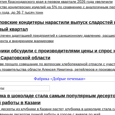
тия Краснодарского края в первом квартале 2026 года увеличили
ство кондитерских изделий на 5% по сравнению с аналогичным пе
 года, до 36,7 тысяч тонн
овские кондитеры нарастили выпуск сладостей 
вый квартал
спечен адаптацией предприятий к санкционному давлению, расши
ента и внедрением маркировки
ики обсудили с производителями цены и спрос 
 Саратовской области
ве прошло совещание по вопросам хлебопекарной отрасли с учас
 правительства области Алексея Никитина, ретейлеров и производ
ика в шоколаде стала самым популярным десерт
 работы в Казани
 десерты из клубники в Казани растет, клубника в шоколаде стала 
ванным десертом ручной работы в городе с января по май