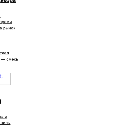
декора
я
о­рами
на рынок
отдел
, — смесь
Я
я» и
аниль,