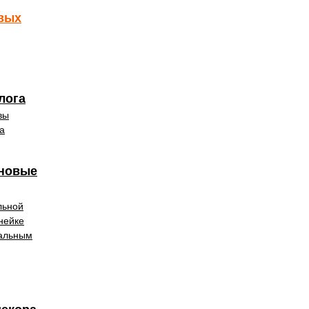
евых
лога
вы
а
 новые
льной
нейке
ральным