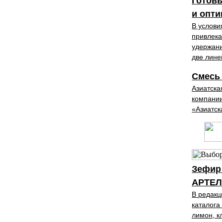
Готовы
и опти
В услови
привлека
удержани
две лине
Смесь 
Азиатска
компании
«Азиатск
Зефир 
АРТЕЛ
В редакц
каталога
лимон, 