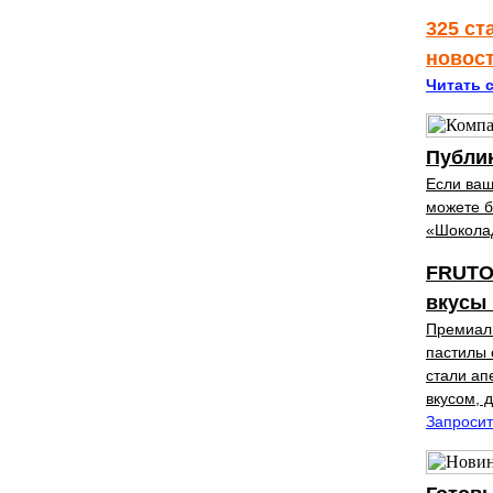
325 ст
новос
Читать с
Публик
Если ваш
можете б
«Шокола
FRUTO
вкусы
Премиал
пастилы 
стали ап
вкусом, 
Запросит