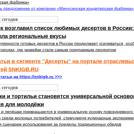
ская фабрика»
ь предложение от компании «Минусинская кондитерская фабрика»
к возглавил список любимых десертов в России:
ыла региональные вкусы
улярности готовых десертов в России продолжает усиливаться, осо
городах, где чизкейки стали самым покупаемым продуктом
атьи в сегменте "Десерты" на портале отраслевы
тей SNKIGB.RU
татьи на https://snkigb.ru >>>
и и тортильи становятся универсальной осново
ия для молодёжи
 и лепёшки превращаются в универсальную основу повседневного
 среди молодых потребителей, стимулируя кулинарные экспериме
 сценарии использования за пределы традиционных обедов